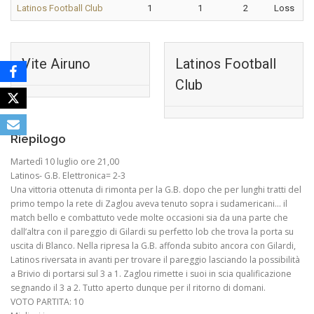
Latinos Football Club
1
1
2
Loss
Vite Airuno
Latinos Football
Club
Riepilogo
Martedì 10 luglio ore 21,00
Latinos- G.B. Elettronica= 2-3
Una vittoria ottenuta di rimonta per la G.B. dopo che per lunghi tratti del
primo tempo la rete di Zaglou aveva tenuto sopra i sudamericani… il
match bello e combattuto vede molte occasioni sia da una parte che
dall’altra con il pareggio di Gilardi su perfetto lob che trova la porta su
uscita di Blanco. Nella ripresa la G.B. affonda subito ancora con Gilardi,
Latinos riversata in avanti per trovare il pareggio lasciando la possibilità
a Brivio di portarsi sul 3 a 1. Zaglou rimette i suoi in scia qualificazione
segnando il 3 a 2. Tutto aperto dunque per il ritorno di domani.
VOTO PARTITA: 10