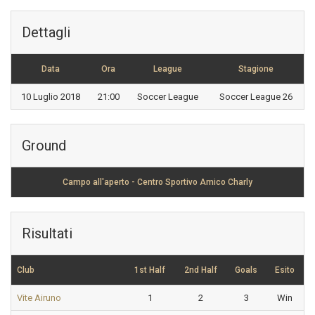
Dettagli
Data
Ora
League
Stagione
10 Luglio 2018
21:00
Soccer League
Soccer League 26
Ground
Campo all'aperto - Centro Sportivo Amico Charly
Risultati
Club
1st Half
2nd Half
Goals
Esito
Vite Airuno
1
2
3
Win