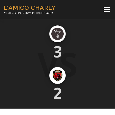
Passa
L'AMICO CHARLY
al
Menù
contenuto
CENTRO SPORTIVO DI IMBERSAGO
LA SOCCER LEAGUE
CORSO CALCIO A 5
VS
3
PER IL SOCIALE
MINIBASKET
SCUOLA TENNIS
2