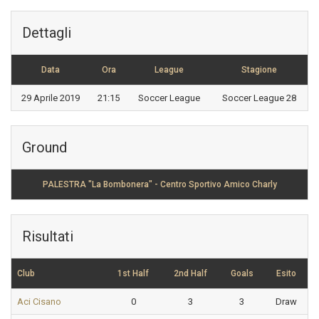
Dettagli
Data
Ora
League
Stagione
29 Aprile 2019
21:15
Soccer League
Soccer League 28
Ground
PALESTRA "La Bombonera" - Centro Sportivo Amico Charly
Risultati
Club
1st Half
2nd Half
Goals
Esito
Aci Cisano
0
3
3
Draw