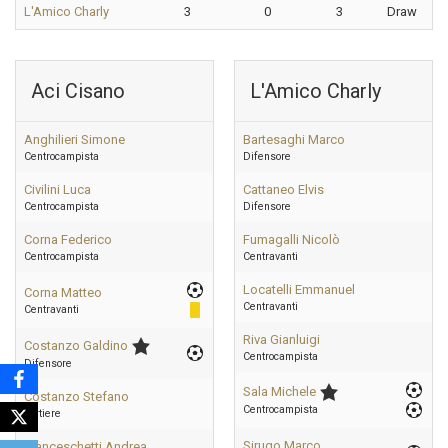
L'Amico Charly
3
0
3
Draw
Aci Cisano
L'Amico Charly
Anghilieri Simone
Bartesaghi Marco
Centrocampista
Difensore
Civilini Luca
Cattaneo Elvis
Centrocampista
Difensore
Corna Federico
Fumagalli Nicolò
Centrocampista
Centravanti
Locatelli Emmanuel
Corna Matteo
Centravanti
Centravanti
Riva Gianluigi
Costanzo Galdino
Centrocampista
Difensore
Sala Michele
Costanzo Stefano
Centrocampista
Portiere
Sirugo Marco
Franceschetti Andrea