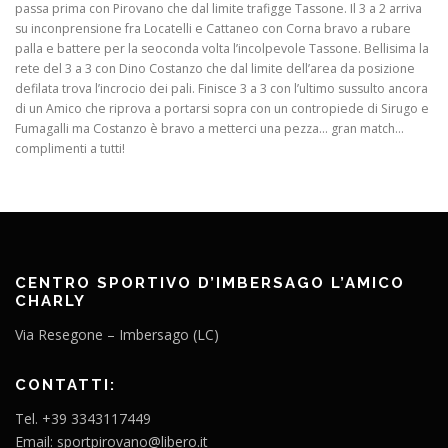
passa prima con Pirovano che dal limite trafigge Tassone. Il 3 a 2 arriva
su inconprensione fra Locatelli e Cattaneo con Corna bravo a rubare
palla e battere per la seoconda volta l’incolpevole Tassone. Bellisima la
rete del 3 a 3 con Dino Costanzo che dal limite dell’area da posizione
defilata trova l’incrocio dei pali. Finisce 3 a 3 con l’ultimo sussulto ancora
di un Amico che riprova a portarsi sopra con un contropiede di Sirugo e
Fumagalli ma Costanzo è bravo a metterci una pezza… gran match…
complimenti a tutti!
CENTRO SPORTIVO D’IMBERSAGO L’AMICO
CHARLY
Via Resegone – Imbersago (LC)
CONTATTI:
Tel. +39 3343117449
Email: sportpirovano@libero.it