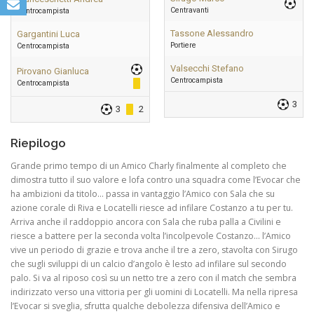
Centravanti
Centrocampista
Tassone Alessandro
Gargantini Luca
Portiere
Centrocampista
Valsecchi Stefano
Pirovano Gianluca
Centrocampista
Centrocampista
3
3
2
Riepilogo
Grande primo tempo di un Amico Charly finalmente al completo che
dimostra tutto il suo valore e lofa contro una squadra come l’Evocar che
ha ambizioni da titolo… passa in vantaggio l’Amico con Sala che su
azione corale di Riva e Locatelli riesce ad infilare Costanzo a tu per tu.
Arriva anche il raddoppio ancora con Sala che ruba palla a Civilini e
riesce a battere per la seconda volta l’incolpevole Costanzo… l’Amico
vive un periodo di grazie e trova anche il tre a zero, stavolta con Sirugo
che sugli sviluppi di un calcio d’angolo è lesto ad infilare sul secondo
palo. Si va al riposo così su un netto tre a zero con il match che sembra
indirizzato verso una vittoria per gli uomini di Locatelli. Ma nella ripresa
l’Evocar si sveglia, sfrutta qualche debolezza difensiva dell’Amico e