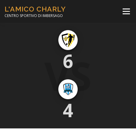
Passa
L'AMICO CHARLY
al
Menù
contenuto
CENTRO SPORTIVO DI IMBERSAGO
LA SOCCER LEAGUE
CORSO CALCIO A 5
VS
6
PER IL SOCIALE
MINIBASKET
SCUOLA TENNIS
4