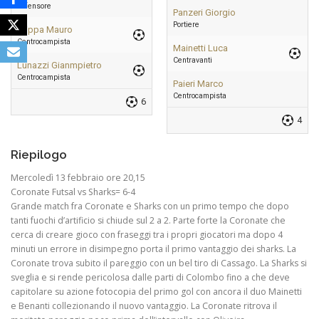
Difensore
Panzeri Giorgio
Portiere
Crippa Mauro
Centrocampista
Mainetti Luca
Centravanti
Lunazzi Gianmpietro
Centrocampista
Paieri Marco
Centrocampista
6
4
Riepilogo
Mercoledì 13 febbraio ore 20,15
Coronate Futsal vs Sharks= 6-4
Grande match fra Coronate e Sharks con un primo tempo che dopo
tanti fuochi d’artificio si chiude sul 2 a 2. Parte forte la Coronate che
cerca di creare gioco con fraseggi tra i propri giocatori ma dopo 4
minuti un errore in disimpegno porta il primo vantaggio dei sharks. La
Coronate trova subito il pareggio con un bel tiro di Cassago. La Sharks si
sveglia e si rende pericolosa dalle parti di Colombo fino a che deve
capitolare su azione fotocopia del primo gol con ancora il duo Mainetti
e Benanti collezionando il nuovo vantaggio. La Coronate ritrova il