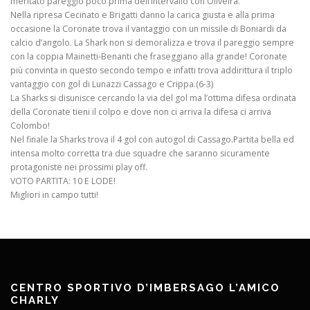
meritato pareggio poco prima dell’intervallo con Oliveira.
Nella ripresa Cecinato e Brigatti danno la carica giusta e alla prima
occasione la Coronate trova il vantaggio con un missile di Boniardi da
calcio d’angolo. La Shark non si demoralizza e trova il pareggio sempre
con la coppia Mainetti-Benanti che fraseggiano alla grande! Coronate
più convinta in questo secondo tempo e infatti trova addirittura il triplo
vantaggio con gol di Lunazzi Cassago e Crippa.(6-3)
La Sharks si disunisce cercando la via del gol ma l’ottima difesa ordinata
della Coronate tieni il colpo e dove non ci arriva la difesa ci arriva
Colombo!
Nel finale la Sharks trova il 4 gol con autogol di Cassago.Partita bella ed
intensa molto corretta tra due squadre che saranno sicuramente
protagoniste nei prossimi play off.
VOTO PARTITA: 10 E LODE!
Migliori in campo tutti!
CENTRO SPORTIVO D’IMBERSAGO L’AMICO
CHARLY