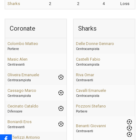
Sharks
2
2
4
Loss
Coronate
Sharks
Colombo Matteo
Delle Donne Gennaro
Portiere
Centrocampista
Masic Alen
Castelli Fabio
Centravanti
Centrocampista
Oliveira Emanuele
Riva Omar
Centrocampista
Centravanti
Cassago Marco
Cavalli Emanuele
Centrocampista
Centrocampista
Cecinato Cataldo
Pozzoni Stefano
Difensore
Portiere
Boniardi Eros
Benanti Giovanni
Centravanti
Centravanti
Di Terlizzi Antonio