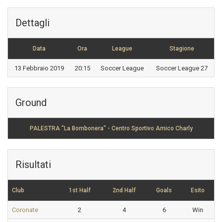
Dettagli
Data
Ora
League
Stagione
13 Febbraio 2019
20:15
Soccer League
Soccer League 27
Ground
PALESTRA "La Bombonera" - Centro Sportivo Amico Charly
Risultati
Club
1st Half
2nd Half
Goals
Esito
Coronate
2
4
6
Win