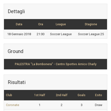
Dettagli
Data
Ora
League
Stagione
18 Gennaio 2018
21:00
Soccer League
Soccer League 25
Ground
PALESTRA "La Bombonera" - Centro Sportivo Amico Charly
Risultati
Club
1st Half
2nd Half
Goals
Esito
Coronate
1
2
3
Draw