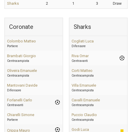
Sharks
2
1
3
Draw
Coronate
Sharks
Colombo Matteo
Cogliati Luca
Portiere
Difensore
Brambati Giorgio
Riva Omar
Centrocampista
Centravanti
Oliveira Emanuele
Corti Matteo
Centrocampista
Centrocampista
Mantovani Davide
Villa Emanuele
Difensore
Centrocampista
Forlanelli Carlo
Cavalli Emanuele
Centravanti
Centrocampista
Chiarelli Simone
Puccio Claudio
Portiere
Centrocampista
Godi Luca
Crippa Mauro