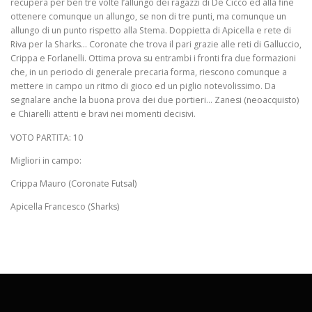
recupera per ben tre volte l’allungo dei ragazzi di De Cicco ed alla fine
ottenere comunque un allungo, se non di tre punti, ma comunque un
allungo di un punto rispetto alla Stema. Doppietta di Apicella e rete di
Riva per la Sharks… Coronate che trova il pari grazie alle reti di Galluccio,
Crippa e Forlanelli. Ottima prova su entrambi i fronti fra due formazioni
che, in un periodo di generale precaria forma, riescono comunque a
mettere in campo un ritmo di gioco ed un piglio notevolissimo. Da
segnalare anche la buona prova dei due portieri… Zanesi (neoacquisto)
e Chiarelli attenti e bravi nei momenti decisivi.
VOTO PARTITA: 10
Migliori in campo:
Crippa Mauro (Coronate Futsal)
Apicella Francesco (Sharks)