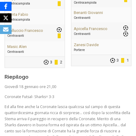
Centrocampista
Centrocampista
Benanti Giovanni
Zanta Fabio
Centravanti
Centrocampista
Apicella Francesco
Galluccio Francesco
Centravanti
Centravanti
Zanesi Davide
Masic Alen
Portiere
Centravanti
3
1
3
2
Riepilogo
Giovedì 18 gennaio ore 21,00
Coronate Futsal- Sharks= 3-3
Ed alla fine anche la Coronate lascia qualcosa sul campo di questa
quattordicesima giornata ricca di sorprese… così dopo la sconfitta della
Stema arriva il pareggio in recupero della Coronate. Merito di una
Sharks davvero in buona forma ed ispirata da un ottimo Apicella… dal
canto suo la formazione di Cornate ha la grande forza di riuscire a