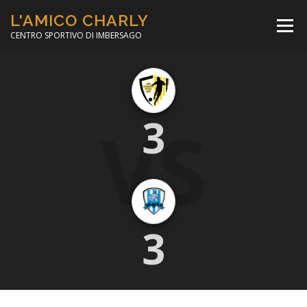
Passa
L'AMICO CHARLY
al
Menù
contenuto
CENTRO SPORTIVO DI IMBERSAGO
LA SOCCER LEAGUE
CORSO CALCIO A 5
VS
3
PER IL SOCIALE
MINIBASKET
SCUOLA TENNIS
3