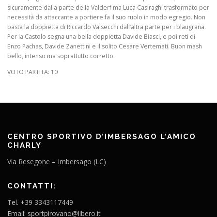
sicuramente dalla parte della Valderf ma Luca Casiraghi trasformato per
necessità da attaccante a portiere fa il suo ruolo in modo egregio. Non
basta la doppietta di Riccardo Valsecchi dall’altra parte per i blaugrana.
Per la Castolo segna una bella doppietta Davide Biasci, e poi reti di
Enzo Pachas, Davide Zanettini e il solito Cesare Vertemati. Buon mash
bello, intenso ma soprattutto corretto.
VOTO PARTITA: 10
CENTRO SPORTIVO D’IMBERSAGO L’AMICO
CHARLY
Via Resegone – Imbersago (LC)
CONTATTI:
Tel. +39 3343117449
Email: sportpirovano@libero.it