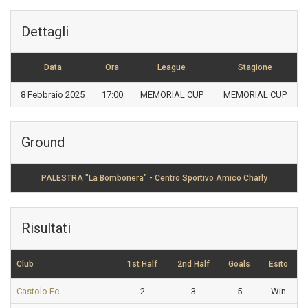
Dettagli
Data
Ora
League
Stagione
8 Febbraio 2025
17:00
MEMORIAL CUP
MEMORIAL CUP
Ground
PALESTRA "La Bombonera" - Centro Sportivo Amico Charly
Risultati
Club
1st Half
2nd Half
Goals
Esito
Castolo Fc
2
3
5
Win