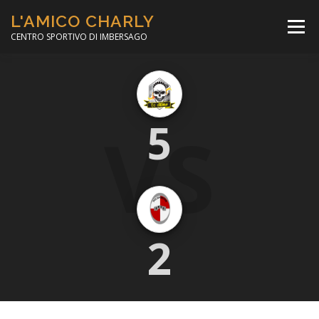
Passa
L'AMICO CHARLY
al
Menù
contenuto
CENTRO SPORTIVO DI IMBERSAGO
LA SOCCER LEAGUE
CORSO CALCIO A 5
VS
5
PER IL SOCIALE
MINIBASKET
SCUOLA TENNIS
2