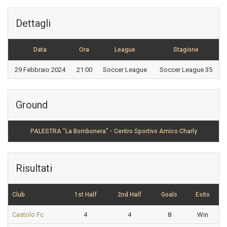
Dettagli
Data
Ora
League
Stagione
29 Febbraio 2024
21:00
Soccer League
Soccer League 35
Ground
PALESTRA "La Bombonera" - Centro Sportivo Amico Charly
Risultati
Club
1st Half
2nd Half
Goals
Esito
Castolo Fc
4
4
8
Win