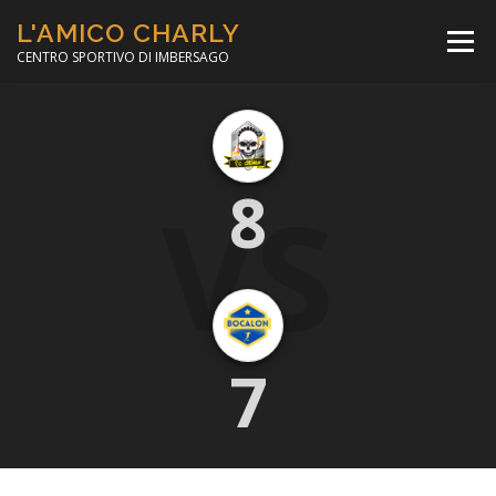
Passa
L'AMICO CHARLY
al
Menù
contenuto
CENTRO SPORTIVO DI IMBERSAGO
LA SOCCER LEAGUE
CORSO CALCIO A 5
VS
8
PER IL SOCIALE
MINIBASKET
SCUOLA TENNIS
7