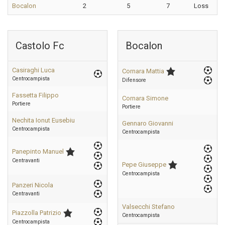
Bocalon
2
5
7
Loss
Castolo Fc
Bocalon
Casiraghi Luca
Cornara Mattia
Centrocampista
Difensore
Fassetta Filippo
Cornara Simone
Portiere
Portiere
Nechita Ionut Eusebiu
Gennaro Giovanni
Centrocampista
Centrocampista
Panepinto Manuel
Centravanti
Pepe Giuseppe
Centrocampista
Panzeri Nicola
Centravanti
Valsecchi Stefano
Piazzolla Patrizio
Centrocampista
Centrocampista