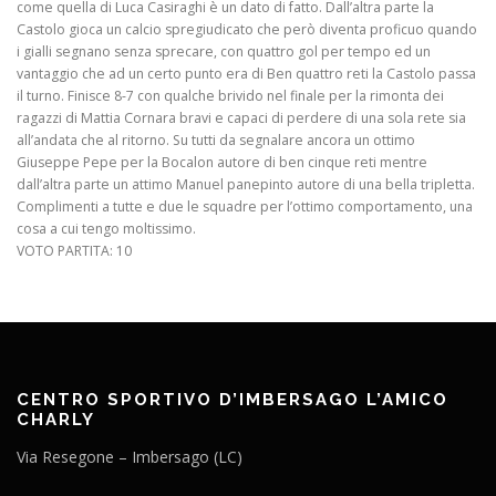
come quella di Luca Casiraghi è un dato di fatto. Dall’altra parte la
Castolo gioca un calcio spregiudicato che però diventa proficuo quando
i gialli segnano senza sprecare, con quattro gol per tempo ed un
vantaggio che ad un certo punto era di Ben quattro reti la Castolo passa
il turno. Finisce 8-7 con qualche brivido nel finale per la rimonta dei
ragazzi di Mattia Cornara bravi e capaci di perdere di una sola rete sia
all’andata che al ritorno. Su tutti da segnalare ancora un ottimo
Giuseppe Pepe per la Bocalon autore di ben cinque reti mentre
dall’altra parte un attimo Manuel panepinto autore di una bella tripletta.
Complimenti a tutte e due le squadre per l’ottimo comportamento, una
cosa a cui tengo moltissimo.
VOTO PARTITA: 10
CENTRO SPORTIVO D’IMBERSAGO L’AMICO
CHARLY
Via Resegone – Imbersago (LC)