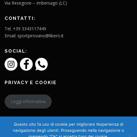
Via Resegone – Imbersago (LC)
CONTATTI:
Tel. +39 3343117449
Email: sportpirovano@libero.it
SOCIAL:
PRIVACY E COOKIE
Leggi informativa
Questo sito fa uso di cookie per migliorare l’esperienza di
navigazione degli utenti. Proseguendo nella navigazione o
premendo "Ok" si accetta l’uso dei cookie.