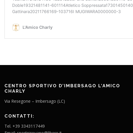
CENTRO SPORTIVO D’IMBERSAGO L’AMICO
CHARLY
Via Resegone – Imbersago (LC)
CONTATTI:
Tel. +39 3343117449
Email: sportpirovano@libero.it