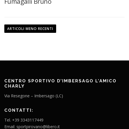
Fumagalli Bruno
N
a
ARTICOLI MENO RECENTI
v
i
g
a
z
i
o
CENTRO SPORTIVO D’IMBERSAGO L’AMICO
CHARLY
n
e
Via Resegone – Imbersago (LC)
a
r
CONTATTI:
t
Tel. +39 3343117449
i
Email: sportpirovano@libero.it