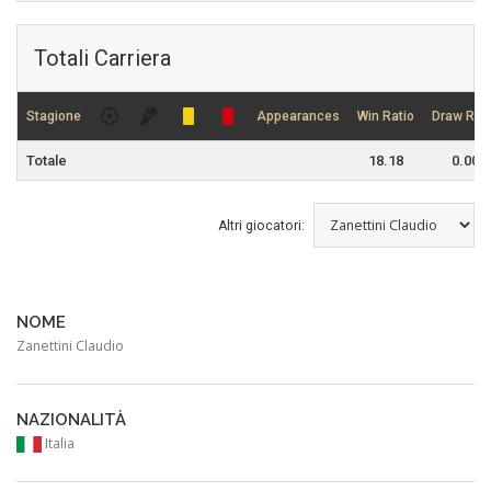
Totali Carriera
Stagione
Appearances
Win Ratio
Draw Rati
Totale
18.18
0.00
Altri giocatori:
NOME
Zanettini Claudio
NAZIONALITÀ
Italia