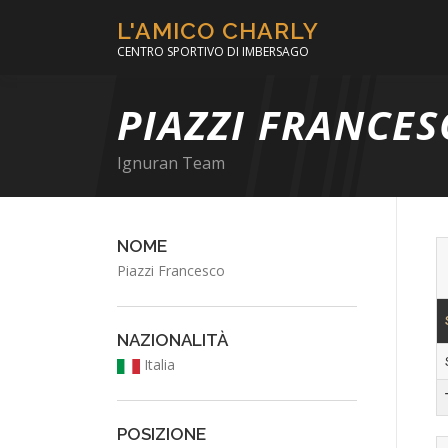
Passa
L'AMICO CHARLY
al
CENTRO SPORTIVO DI IMBERSAGO
contenuto
PIAZZI FRANCE
Ignuran Team
NOME
Piazzi Francesco
NAZIONALITÀ
Italia
POSIZIONE