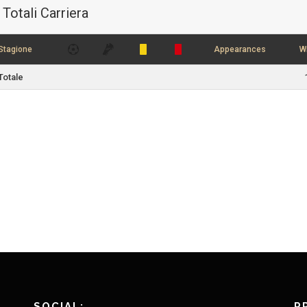
Totali Carriera
Stagione
Appearances
W
Totale
SOCIAL:
P