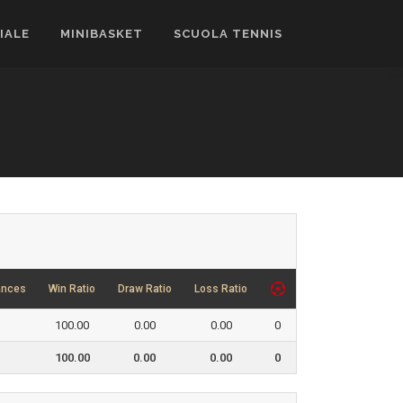
CIALE
MINIBASKET
SCUOLA TENNIS
ances
Win Ratio
Draw Ratio
Loss Ratio
100.00
0.00
0.00
0
100.00
0.00
0.00
0