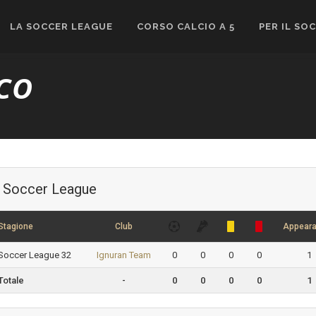
LA SOCCER LEAGUE
CORSO CALCIO A 5
PER IL SO
SCO
Soccer League
Stagione
Club
Appear
Soccer League 32
Ignuran Team
0
0
0
0
1
Totale
-
0
0
0
0
1