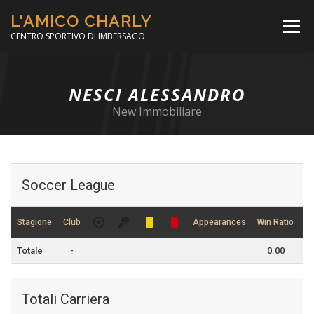
Passa
L'AMICO CHARLY
al
Menù
contenuto
CENTRO SPORTIVO DI IMBERSAGO
LA SOCCER LEAGUE
CORSO CALCIO A 5
NESCI ALESSANDRO
New Immobiliare
PER IL SOCIALE
MINIBASKET
Soccer League
SCUOLA TENNIS
Stagione
Club
Appearances
Win Ratio
Dr
Totale
-
0.00
Totali Carriera