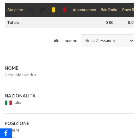
Stagione
Appearances
Win Ratio
Draw Rati
Totale
0.00
0.00
Altri giocatori:
NOME
Nesci Alessandro
NAZIONALITÀ
Italia
POSIZIONE
Portiere