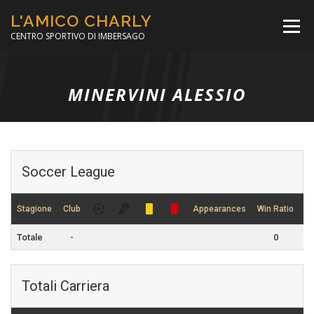
Passa
L'AMICO CHARLY
al
Menù
contenuto
CENTRO SPORTIVO DI IMBERSAGO
LA SOCCER LEAGUE
CORSO CALCIO A 5
MINERVINI ALESSIO
PER IL SOCIALE
MINIBASKET
Soccer League
SCUOLA TENNIS
Stagione
Club
Appearances
Win Ratio
Dr
Totale
-
0
Totali Carriera