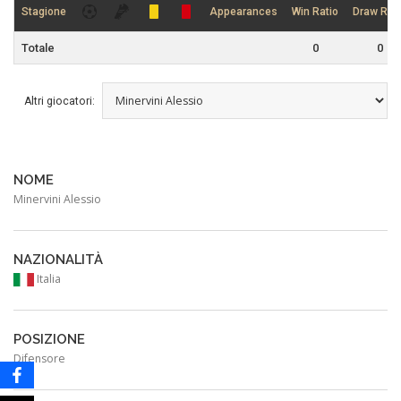
Stagione
Appearances
Win Ratio
Draw Rati
Totale
0
0
Altri giocatori:
NOME
Minervini Alessio
NAZIONALITÀ
Italia
POSIZIONE
Difensore