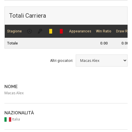
Totali Carriera
Stagione
Appearances
Win Ratio
Draw Rati
Totale
0.00
0.00
Altri giocatori:
NOME
Macas Alex
NAZIONALITÀ
Italia