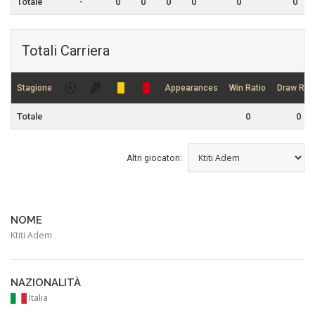
Totale
-
0
0
0
0
0
0
Totali Carriera
Stagione
Appearances
Win Ratio
Draw Rati
Totale
0
0
Altri giocatori:
NOME
Ktiti Adem
NAZIONALITÀ
Italia