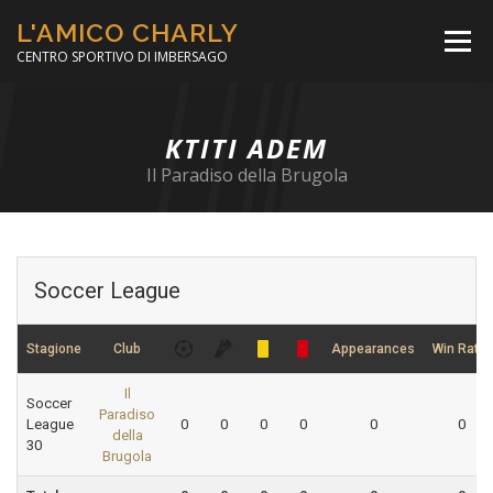
Passa
L'AMICO CHARLY
al
Menù
contenuto
CENTRO SPORTIVO DI IMBERSAGO
LA SOCCER LEAGUE
CORSO CALCIO A 5
KTITI ADEM
Il Paradiso della Brugola
PER IL SOCIALE
MINIBASKET
Soccer League
SCUOLA TENNIS
Stagione
Club
Appearances
Win Ratio
Il
Soccer
Paradiso
League
0
0
0
0
0
0
della
30
Brugola