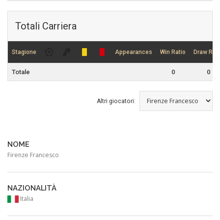
Totali Carriera
Stagione
Appearances
Win Ratio
Draw Rati
Totale
0
0
Altri giocatori:
NOME
Firenze Francesco
NAZIONALITÀ
Italia