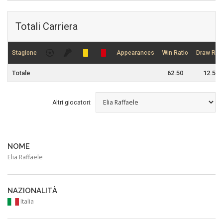
Totali Carriera
Stagione
Appearances
Win Ratio
Draw Rati
Totale
62.50
12.50
Altri giocatori:
NOME
Elia Raffaele
NAZIONALITÀ
Italia