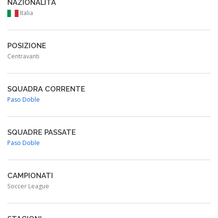
NAZIONALITÀ
Italia
POSIZIONE
Centravanti
SQUADRA CORRENTE
Paso Doble
SQUADRE PASSATE
Paso Doble
CAMPIONATI
Soccer League