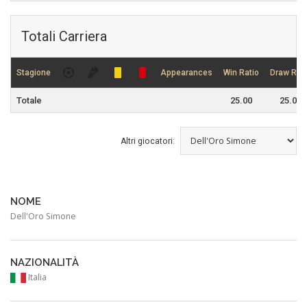
Totali Carriera
Stagione
Appearances
Win Ratio
Draw Rati
Totale
25.00
25.00
Altri giocatori:
NOME
Dell'Oro Simone
NAZIONALITÀ
Italia