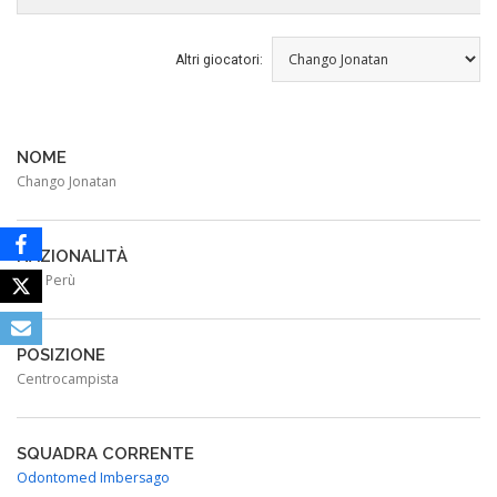
Altri giocatori:
NOME
Chango Jonatan
NAZIONALITÀ
Perù
POSIZIONE
Centrocampista
SQUADRA CORRENTE
Odontomed Imbersago