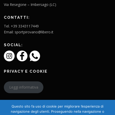
Via Resegone – Imbersago (LC)
CONTATTI:
Tel. +39 3343117449
Email: sportpirovano@libero.it
SOCIAL:
PRIVACY E COOKIE
Leggi informativa
Questo sito fa uso di cookie per migliorare l’esperienza di
navigazione degli utenti. Proseguendo nella navigazione o