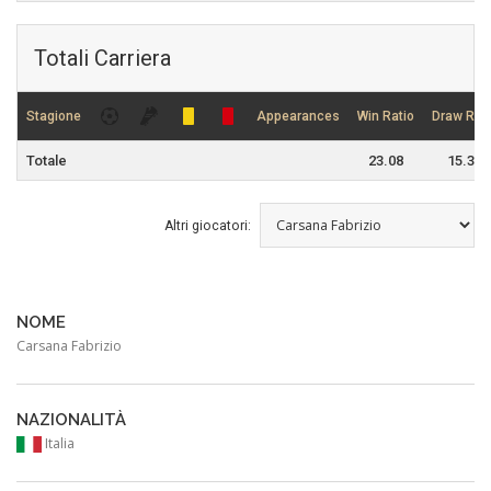
Totali Carriera
Stagione
Appearances
Win Ratio
Draw Rati
Totale
23.08
15.38
Altri giocatori:
NOME
Carsana Fabrizio
NAZIONALITÀ
Italia