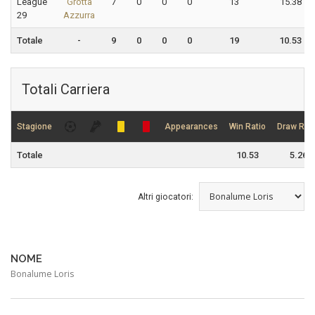
League
Grotta
7
0
0
0
13
15.38
29
Azzurra
Totale
-
9
0
0
0
19
10.53
Totali Carriera
Stagione
Appearances
Win Ratio
Draw Rati
Totale
10.53
5.26
Altri giocatori:
NOME
Bonalume Loris