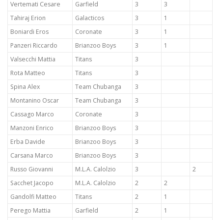
Vertemati Cesare
Garfield
3
3
Tahiraj Erion
Galacticos
3
1
Boniardi Eros
Coronate
3
1
Panzeri Riccardo
Brianzoo Boys
3
1
Valsecchi Mattia
Titans
3
Rota Matteo
Titans
3
Spina Alex
Team Chubanga
3
Montanino Oscar
Team Chubanga
3
Cassago Marco
Coronate
3
Manzoni Enrico
Brianzoo Boys
3
Erba Davide
Brianzoo Boys
3
Carsana Marco
Brianzoo Boys
3
Russo Giovanni
M.L.A. Calolzio
3
2
Sacchet Jacopo
M.L.A. Calolzio
2
2
Gandolfi Matteo
Titans
2
1
Perego Mattia
Garfield
2
1