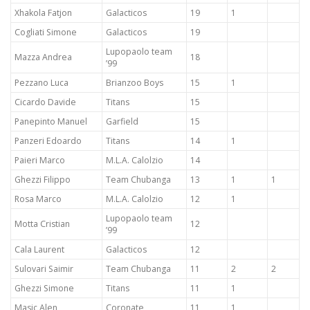
Xhakola Fatjon
Galacticos
19
1
Cogliati Simone
Galacticos
19
Lupopaolo team
Mazza Andrea
18
’99
Pezzano Luca
Brianzoo Boys
15
1
Cicardo Davide
Titans
15
Panepinto Manuel
Garfield
15
Panzeri Edoardo
Titans
14
1
Paieri Marco
M.L.A. Calolzio
14
Ghezzi Filippo
Team Chubanga
13
1
1
Rosa Marco
M.L.A. Calolzio
12
1
Lupopaolo team
Motta Cristian
12
’99
Cala Laurent
Galacticos
12
Sulovari Saimir
Team Chubanga
11
2
2
Ghezzi Simone
Titans
11
1
Masic Alen
Coronate
11
1