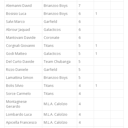
Alemanni David
Brianzoo Boys
7
Bosisio Luca
Brianzoo Boys
6
1
Salvi Marco
Garfield
6
Abrour Jaquad
Galacticos
6
Mantovani Davide
Coronate
6
Corgnali Giovanni
Titans
5
1
Godi Matteo
Galacticos
5
1
Del Curto Davide
Team Chubanga
5
Rizzo Daniele
Garfield
5
Lamattina Simon
Brianzoo Boys
5
Bolis Silvio
Titans
4
1
Sorce Carmelo
Titans
4
Montagnese
M.L.A. Calolzio
4
Gerardo
Lombardo Luca
M.L.A. Calolzio
4
Apicella Francesco
M.L.A. Calolzio
4