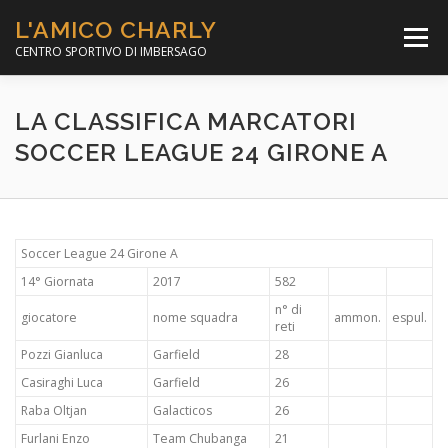
Passa
L'AMICO CHARLY
al
Menù
contenuto
CENTRO SPORTIVO DI IMBERSAGO
LA SOCCER LEAGUE
CORSO CALCIO A 5
LA CLASSIFICA MARCATORI
SOCCER LEAGUE 24 GIRONE A
PER IL SOCIALE
MINIBASKET
Soccer League 24 Girone A
SCUOLA TENNIS
14° Giornata
2017
582
n° di
giocatore
nome squadra
ammon.
espul.
reti
Pozzi Gianluca
Garfield
28
Casiraghi Luca
Garfield
26
Raba Oltjan
Galacticos
26
Furlani Enzo
Team Chubanga
21