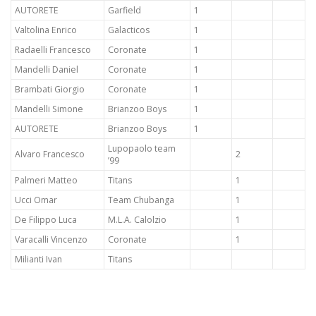
AUTORETE
Garfield
1
Valtolina Enrico
Galacticos
1
Radaelli Francesco
Coronate
1
Mandelli Daniel
Coronate
1
Brambati Giorgio
Coronate
1
Mandelli Simone
Brianzoo Boys
1
AUTORETE
Brianzoo Boys
1
Lupopaolo team
Alvaro Francesco
2
’99
Palmeri Matteo
Titans
1
Ucci Omar
Team Chubanga
1
De Filippo Luca
M.L.A. Calolzio
1
Varacalli Vincenzo
Coronate
1
Milianti Ivan
Titans