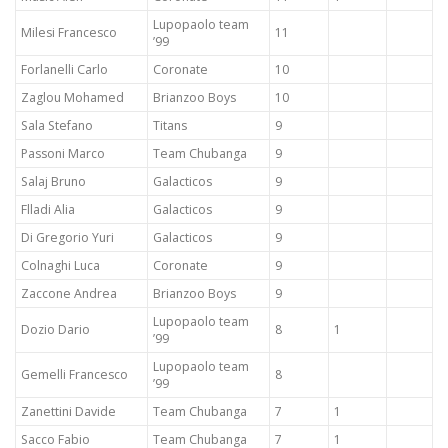
Lupopaolo team
Milesi Francesco
11
’99
Forlanelli Carlo
Coronate
10
Zaglou Mohamed
Brianzoo Boys
10
Sala Stefano
Titans
9
Passoni Marco
Team Chubanga
9
Salaj Bruno
Galacticos
9
Flladi Alia
Galacticos
9
Di Gregorio Yuri
Galacticos
9
Colnaghi Luca
Coronate
9
Zaccone Andrea
Brianzoo Boys
9
Lupopaolo team
Dozio Dario
8
1
’99
Lupopaolo team
Gemelli Francesco
8
’99
Zanettini Davide
Team Chubanga
7
1
Sacco Fabio
Team Chubanga
7
1