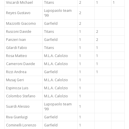
Viscardi Michael
Titans
2
1
1
Lupopaolo team
Reyes Gustavo
2
’99
Mazzotti Giacomo
Garfield
2
Rusconi Davide
Titans
1
2
Panzeri Ivan
Garfield
1
2
Gilardi Fabio
Titans
1
1
Rosa Matteo
M.L.A. Calolzio
1
1
Cameroni Davide
M.L.A. Calolzio
1
1
Rizzi Andrea
Garfield
1
1
Musaj Geri
M.L.A. Calolzio
1
Espinoza Luis
M.L.A. Calolzio
1
Colombo Stefano
M.L.A. Calolzio
1
Lupopaolo team
Suardi Alessio
1
’99
Riva Gianluigi
Garfield
1
Cominelli Lorenzo
Garfield
1