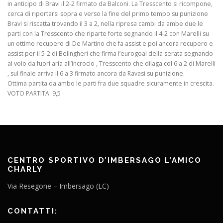
in anticipo di Bravi il 2-2 firmato da Balconi. La Tresscento si ricompone,
cerca di riportarsi sopra e verso la fine del primo tempo su punizione
Bravi si riscatta trovando il 3 a 2, nella ripresa cambi da ambe due le
parti con la Tresscento che riparte forte segnando il 4-2 con Marelli su
un ottimo recupero di De Martino che fa assist e poi ancora recupero e
assist per il 5-2 di Belingheri che firma l’eurogoal della serata segnando
al volo da fuori aria all’incrocio , Tresscento che dilaga col 6 a 2 di Marelli
, sul finale arriva il 6 a 3 firmato ancora da Ravasi su punizione.
Ottima partita da ambo le parti fra due squadre sicuramente in crescita.
VOTO PARTITA: 9,5
CENTRO SPORTIVO D’IMBERSAGO L’AMICO
CHARLY
Via Resegone – Imbersago (LC)
CONTATTI: