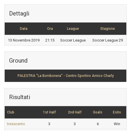
Dettagli
Data
Ora
League
Stagione
13 Novembre 2019
21:15
Soccer League
Soccer League 29
Ground
PALESTRA "La Bombonera" - Centro Sportivo Amico Charly
Risultati
Club
1st Half
2nd Half
Goals
Esito
tresscento
3
3
6
Win