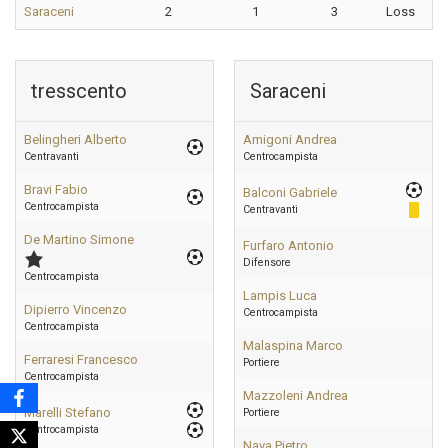
Saraceni
2
1
3
Loss
tresscento
Saraceni
Belingheri Alberto
Amigoni Andrea
Centravanti
Centrocampista
Bravi Fabio
Balconi Gabriele
Centrocampista
Centravanti
De Martino Simone
Furfaro Antonio
Difensore
Centrocampista
Lampis Luca
Dipierro Vincenzo
Centrocampista
Centrocampista
Malaspina Marco
Ferraresi Francesco
Portiere
Centrocampista
Mazzoleni Andrea
Marelli Stefano
Portiere
Centrocampista
Nava Pietro