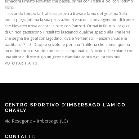
acnacora firmato Novatex che passa, prima con Tosku e poi con l’ottimo
Yordi.
Il secondo tempo la Trafileria prova a trovare la via del goal ma Sola
non si piega(ottima la sua prestazione) e su un capovolgimento di fronte
che Novatex trova ancora la rete con Panzeri. Ormai in fiducia i ragazzi
di Chirico gestiscono il risultato lasciando qualche spazio alla Trafileria
che segna tre goal con Ligottino, Riva e Vertemati… Panzeri chiude la
partita sul 7 a 3. Doppio scivolone per una Trafileria che comunque ha
un ottimo percorso sino ad ora in campionato… Novatex che chiude con
una vittoria di prestigio un girone d’andata sopra ogni previsione.
VOTO PARTITA: 10
CENTRO SPORTIVO D’IMBERSAGO L’AMICO
CHARLY
Via Resegone – Imbersago (LC)
CONTATTI: