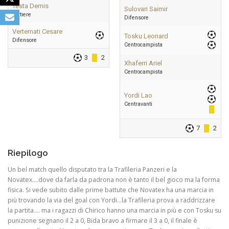
Testa Demis
Sulovari Saimir
Portiere
Difensore
Vertemati Cesare
Tosku Leonard
Difensore
Centrocampista
3
2
Xhaferri Ariel
Centrocampista
Yordi Lao
Centravanti
7
2
Riepilogo
Un bel match quello disputato tra la Trafileria Panzeri e la
Novatex….dove da farla da padrona non è tanto il bel gioco ma la forma
fisica. Si vede subito dalle prime battute che Novatex ha una marcia in
più trovando la via del goal con Yordi…la Trafileria prova a raddrizzare
la partita…. ma i ragazzi di Chirico hanno una marcia in più e con Tosku su
punizione segnano il 2 a 0, Bida bravo a firmare il 3 a 0, il finale è