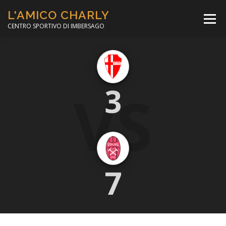
Passa
L'AMICO CHARLY
al
Menù
contenuto
CENTRO SPORTIVO DI IMBERSAGO
LA SOCCER LEAGUE
CORSO CALCIO A 5
VS
3
PER IL SOCIALE
MINIBASKET
SCUOLA TENNIS
7