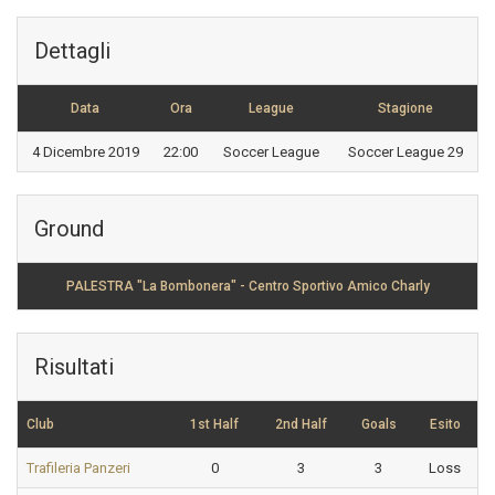
Dettagli
Data
Ora
League
Stagione
4 Dicembre 2019
22:00
Soccer League
Soccer League 29
Ground
PALESTRA "La Bombonera" - Centro Sportivo Amico Charly
Risultati
Club
1st Half
2nd Half
Goals
Esito
Trafileria Panzeri
0
3
3
Loss