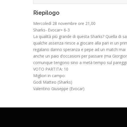
Riepilogo
Mercoledì 28 novembre ore 21,00
Sharks- Evocar= 6-3
La qualità più grande di questa Sharks? Quella di sa
qualche assenza riesce a giocare alla pari in un pri
regalano danno speranza e pepe ad un match mai ch
anche un paio d’occasioni per passare (ma Giorgione
comunque tengono sino a metà tempo sul pareggio. Tr
VOTO PARTITA: 10
Migliori in campo:
Godi Matteo (Sharks)
Valentino Giuseppe (Evocar)