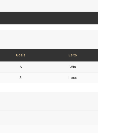
Goals
Esito
6
Win
3
Loss