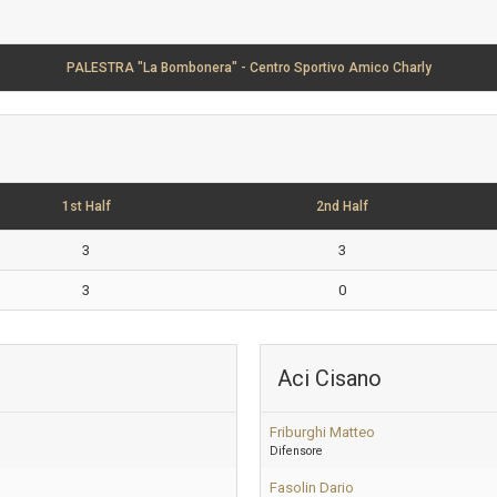
PALESTRA "La Bombonera" - Centro Sportivo Amico Charly
1st Half
2nd Half
3
3
3
0
Aci Cisano
Friburghi Matteo
Difensore
Fasolin Dario