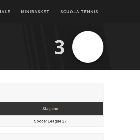
CIALE
MINIBASKET
SCUOLA TENNIS
3
Stagione
Soccer League 27