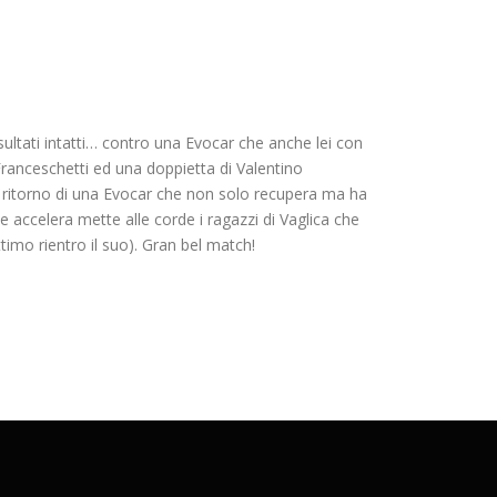
sultati intatti… contro una Evocar che anche lei con
 Franceschetti ed una doppietta di Valentino
 ritorno di una Evocar che non solo recupera ma ha
 accelera mette alle corde i ragazzi di Vaglica che
imo rientro il suo). Gran bel match!