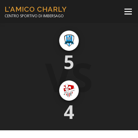
Passa
L'AMICO CHARLY
al
Menù
contenuto
CENTRO SPORTIVO DI IMBERSAGO
LA SOCCER LEAGUE
CORSO CALCIO A 5
VS
5
PER IL SOCIALE
MINIBASKET
SCUOLA TENNIS
4