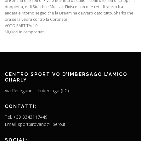
di Benanti e le reti di Riva e Mainetti bastano… contro le reti di Crippa in
doppietta, e di Stucchi e Mulazzi. Finisce con due reti di scarto fra
andata e ritorno segno che la Dream ha davvero dato tutto. Sharks che
ora se la vedrà contro la Coronate.
VOTO PARTITA: 10
Migliori in campo: tutti!
CENTRO SPORTIVO D’IMBERSAGO L’AMICO
CHARLY
Via Resegone – Imbersago (LC)
CONTATTI:
Tel. +39 3343117449
Email: sportpirovano@libero.it
SOCIAL: