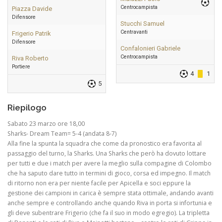
Centrocampista
Piazza Davide
Difensore
Stucchi Samuel
Centravanti
Frigerio Patrik
Difensore
Confalonieri Gabriele
Centrocampista
Riva Roberto
Portiere
4
1
5
Riepilogo
Sabato 23 marzo ore 18,00
Sharks- Dream Team= 5-4 (andata 8-7)
Alla fine la spunta la squadra che come da pronostico era favorita al
passaggio del turno, la Sharks. Una Sharks che però ha dovuto lottare
per tutti e due i match per avere la meglio sulla compagine di Colombo
che ha saputo dare tutto in termini di gioco, corsa ed impegno. Il match
di ritorno non era per niente facile per Apicella e soci eppure la
gestione dei campioni in carica è sempre stata ottimale, andando avanti
anche sempre e controllando anche quando Riva in porta si infortunia e
gli deve subentrare Frigerio (che fa il suo in modo egregio). La tripletta