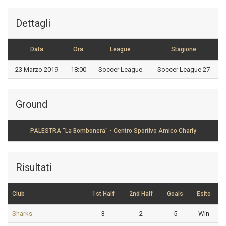
Dettagli
Data
Ora
League
Stagione
23 Marzo 2019
18:00
Soccer League
Soccer League 27
Ground
PALESTRA "La Bombonera" - Centro Sportivo Amico Charly
Risultati
Club
1st Half
2nd Half
Goals
Esito
Sharks
3
2
5
Win