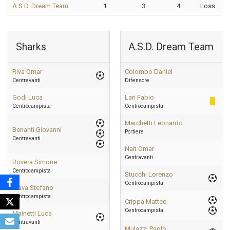
A.S.D. Dream Team
1
3
4
Loss
Sharks
A.S.D. Dream Team
Riva Omar
Colombo Daniel
Centravanti
Difensore
Godi Luca
Lari Fabio
Centrocampista
Centrocampista
Marchetti Leonardo
Benanti Giovanni
Portiere
Centravanti
Nait Omar
Centravanti
Rovera Simone
Centrocampista
Stucchi Lorenzo
Centrocampista
Biava Stefano
Centrocampista
Crippa Matteo
Centrocampista
Mainetti Luca
Centravanti
Mulazzi Paolo