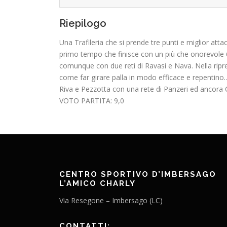
Riepilogo
Una Trafileria che si prende tre punti e miglior a
primo tempo che finisce con un più che onorevole 6 a 
comunque con due reti di Ravasi e Nava. Nella ripres
come far girare palla in modo efficace e repentino…
Riva e Pezzotta con una rete di Panzeri ed ancora Ca
VOTO PARTITA: 9,0
CENTRO SPORTIVO D’IMBERSAGO
L’AMICO CHARLY
Via Resegone – Imbersago (LC)
CONTATTI: