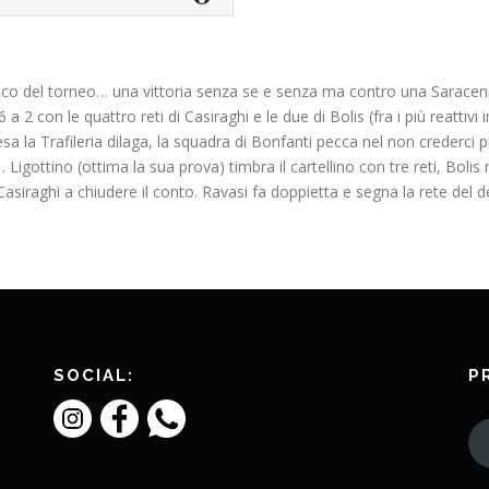
ttacco del torneo… una vittoria senza se e senza ma contro una Sarace
2 con le quattro reti di Casiraghi e le due di Bolis (fra i più reattiv
a la Trafileria dilaga, la squadra di Bonfanti pecca nel non crederci pi
 Ligottino (ottima la sua prova) timbra il cartellino con tre reti, Bol
siraghi a chiudere il conto. Ravasi fa doppietta e segna la rete del de
SOCIAL:
P