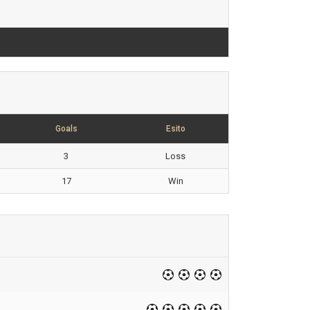
Goals
Esito
3
Loss
17
Win