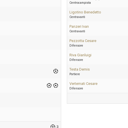
Centrocampista
Ligotino Benedetto
Centravanti
Panzeri Ivan
Centravanti
Pezzotta Cesare
Difensore
Riva Gianluigi
Difensore
Testa Demis
Portiere
Vertemati Cesare
Difensore
3