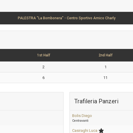
PALESTRA "La Bombonera" - Centro Sportivo Amico Charly
1st Half
2nd Half
2
1
6
11
Trafileria Panzeri
Bolis Diego
Centravanti
Casiraghi Luca