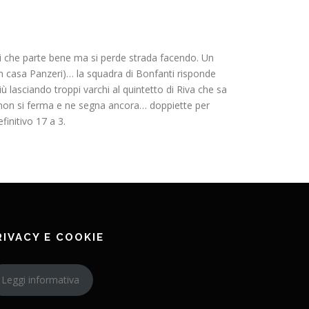
ni che parte bene ma si perde strada facendo. Un
i in casa Panzeri)… la squadra di Bonfanti risponde
ù lasciando troppi varchi al quintetto di Riva che sa
is non si ferma e ne segna ancora… doppiette per
finitivo 17 a 3.
RIVACY E COOKIE
Leggi informativa