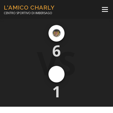
Passa
L'AMICO CHARLY
al
Menù
contenuto
CENTRO SPORTIVO DI IMBERSAGO
LA SOCCER LEAGUE
CORSO CALCIO A 5
VS
6
PER IL SOCIALE
MINIBASKET
SCUOLA TENNIS
1