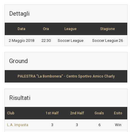
Dettagli
Data
Ora
League
Stagione
2 Maggio 2018
22:30
Soccer League
Soccer League 26
Ground
PALESTRA "La Bombonera" - Centro Sportivo Amico Charly
Risultati
Club
1st Half
2nd Half
Goals
Esito
L.A. Impasta
3
3
6
Win