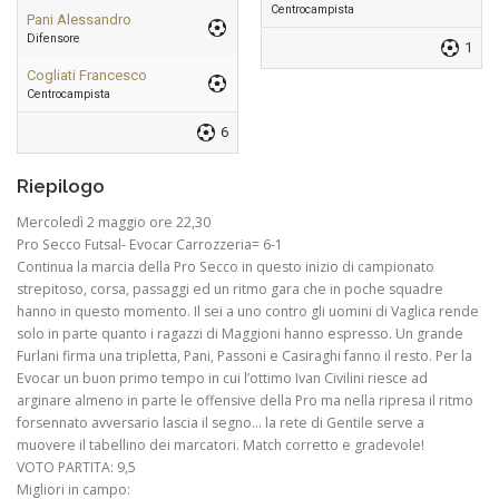
Centrocampista
Pani Alessandro
Difensore
1
Cogliati Francesco
Centrocampista
6
Riepilogo
Mercoledì 2 maggio ore 22,30
Pro Secco Futsal- Evocar Carrozzeria= 6-1
Continua la marcia della Pro Secco in questo inizio di campionato
strepitoso, corsa, passaggi ed un ritmo gara che in poche squadre
hanno in questo momento. Il sei a uno contro gli uomini di Vaglica rende
solo in parte quanto i ragazzi di Maggioni hanno espresso. Un grande
Furlani firma una tripletta, Pani, Passoni e Casiraghi fanno il resto. Per la
Evocar un buon primo tempo in cui l’ottimo Ivan Civilini riesce ad
arginare almeno in parte le offensive della Pro ma nella ripresa il ritmo
forsennato avversario lascia il segno… la rete di Gentile serve a
muovere il tabellino dei marcatori. Match corretto e gradevole!
VOTO PARTITA: 9,5
Migliori in campo: