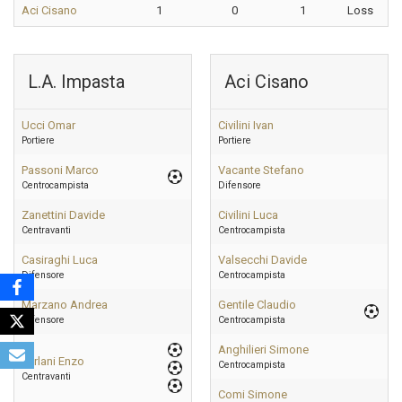
Aci Cisano
1
0
1
Loss
L.A. Impasta
Aci Cisano
Ucci Omar
Civilini Ivan
Portiere
Portiere
Passoni Marco
Vacante Stefano
Centrocampista
Difensore
Zanettini Davide
Civilini Luca
Centravanti
Centrocampista
Casiraghi Luca
Valsecchi Davide
Difensore
Centrocampista
Marzano Andrea
Gentile Claudio
Difensore
Centrocampista
Anghilieri Simone
Furlani Enzo
Centrocampista
Centravanti
Comi Simone