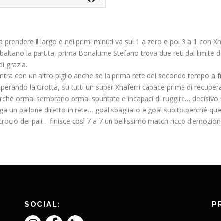
a prendere il largo e nei primi minuti va sul 1 a zero e poi 3 a 1 con X
ribaltano la partita, prima Bonalume Stefano trova due reti dal limite d
i grazia.
x entra con un altro piglio anche se la prima rete del secondo tempo 
rando la Grotta, su tutti un super Xhaferri capace prima di recuperar
rché ormai sembrano ormai spuntate e incapaci di ruggire… decisivo s
riga un pallone diretto in rete… goal sbagliato e goal subito,perché qu
rocio dei pali… finisce così 7 a 7 un bellissimo match ricco d’emozioni
SOCIAL:
P