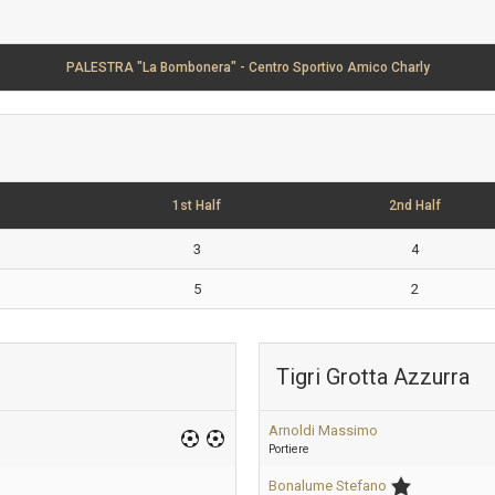
PALESTRA "La Bombonera" - Centro Sportivo Amico Charly
1st Half
2nd Half
3
4
5
2
Tigri Grotta Azzurra
Arnoldi Massimo
Portiere
Bonalume Stefano