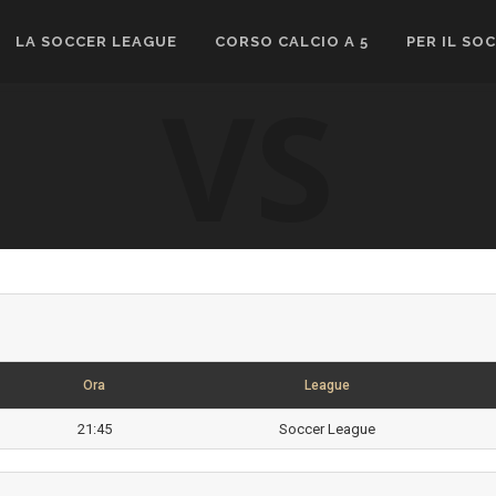
LA SOCCER LEAGUE
CORSO CALCIO A 5
PER IL SO
VS
Ora
League
21:45
Soccer League