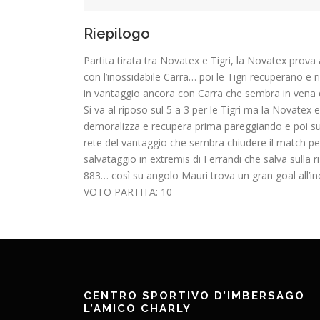
Riepilogo
Partita tirata tra Novatex e Tigri, la Novatex prova 
con l’inossidabile Carra… poi le Tigri recuperano e 
in vantaggio ancora con Carra che sembra in vena d
Si va al riposo sul 5 a 3 per le Tigri ma la Novate
demoralizza e recupera prima pareggiando e poi supe
rete del vantaggio che sembra chiudere il match pe
salvataggio in extremis di Ferrandi che salva sulla 
883… così su angolo Mauri trova un gran goal all’inc
VOTO PARTITA: 10
CENTRO SPORTIVO D’IMBERSAGO
L’AMICO CHARLY