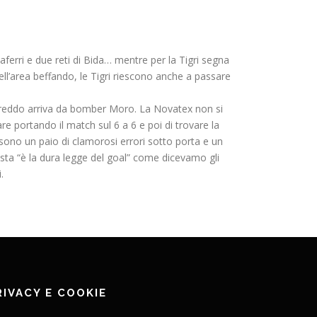
haferri e due reti di Bida… mentre per la Tigri segna
ell’area beffando, le Tigri riescono anche a passare
a freddo arriva da bomber Moro. La Novatex non si
e portando il match sul 6 a 6 e poi di trovare la
ono un paio di clamorosi errori sotto porta e un
esta “è la dura legge del goal” come dicevamo gli
.
RIVACY E COOKIE