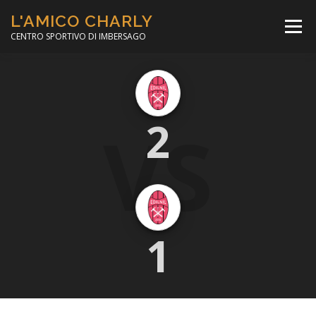
Passa
L'AMICO CHARLY
al
Menù
contenuto
CENTRO SPORTIVO DI IMBERSAGO
LA SOCCER LEAGUE
CORSO CALCIO A 5
VS
2
PER IL SOCIALE
MINIBASKET
SCUOLA TENNIS
1