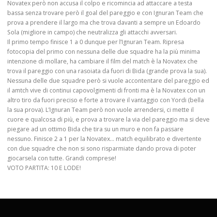
Novatex però non accusa il colpo e ricomincia ad attaccare a testa
bassa senza trovare però il goal del pareggio e con Ignuran Team che
prova a prendere il largo ma che trova davanti a sempre un Edoardo
Sola (migliore in campo) che neutralizza gli attacchi avversari.
Il primo tempo finisce 1 a 0 dunque per l’Ignuran Team. Ripresa
fotocopia del primo con nessuna delle due squadre ha la più minima
intenzione di mollare, ha cambiare il film del match è la Novatex che
trova il pareggio con una rasoiata da fuori di Bida (grande prova la sua).
Nessuna delle due squadre però si vuole accontentare del pareggio ed
il amtch vive di continui capovolgimenti di fronti ma è la Novatex con un
altro tiro da fuori preciso e forte a trovare il vantaggio con Yordi (bella
la sua prova). L’Ignuran Team però non vuole arrendersi, ci mette il
cuore e qualcosa di più, e prova a trovare la via del pareggio ma si deve
piegare ad un ottimo Bida che tira su un muro e non fa passare
nessuno. Finisce 2 a 1 per la Novatex… match equilibrato e divertente
con due squadre che non si sono risparmiate dando prova di poter
giocarsela con tutte. Grandi comprese!
VOTO PARTITA: 10 E LODE!