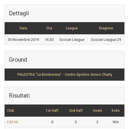
Dettagli
Data
Ora
League
Stagione
30 Novembre 2019
16:30
Soccer League
Soccer League 29
Ground
PALESTRA "La Bombonera" - Centro Sportivo Amico Charly
Risultati
Club
1st Half
2nd Half
Goals
Esito
Edil Nil
0
2
2
Win