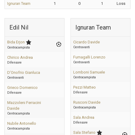
Ignuran Team
1
0
1
Loss
Edil Nil
Ignuran Team
Bida Erjon
Cicardo Davide
Centravanti
Centrocampista
Fumagalli Lorenzo
Chirico Andrea
Centravanti
Difensore
Lomboni Samuele
D’Onofrio Gianluca
Centrocampista
Centravanti
Pezzi Matteo
Grieco Domenico
Difensore
Difensore
Rusconi Davide
Mazzoleni Ferracini
Centrocampista
Davide
Centrocampista
Sala Andrea
Difensore
Nubile Antonello
Centrocampista
Sala Stefano