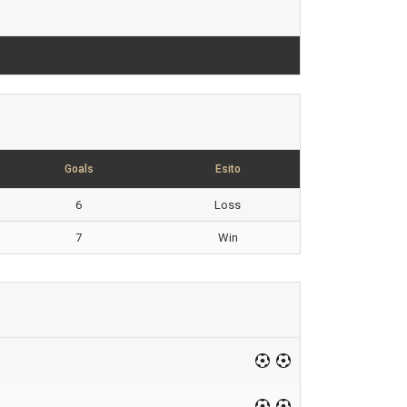
Goals
Esito
6
Loss
7
Win