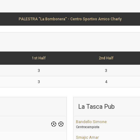
PALESTRA "La Bombonera" - Centro Sportivo Amico Charly
1st Half
2nd Half
3
3
3
4
La Tasca Pub
Bandello Simone
Centrocampista
Smajic Amar