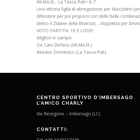
Mi.Ma.St.- La Tasca Pub= 6-7
Una vittoria figlia di abnegazione per Mazzoleni (
difendere per poi proporsi con delle belle combinaz
(detto il Zidane della Brianza)… doppietta per Brivio
VOTO PARTITA: 10 E LODE!
Migliori in campo:
De Cani Stefano (Mi.Ma.St.)
Reitano Domenico (La Tasca Pub)
CENTRO SPORTIVO D’IMBERSAGO
L’AMICO CHARLY
Via Resegone – Imbersago (LC)
CONTATTI:
Tel. +39 3343117449