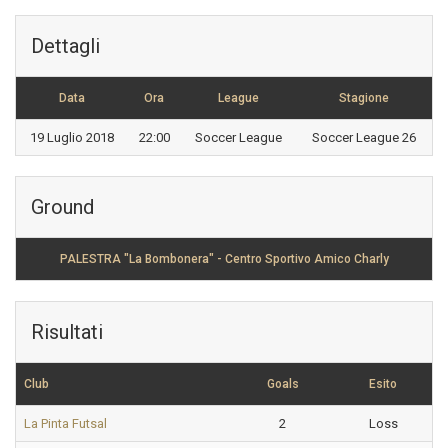
Dettagli
Data
Ora
League
Stagione
19 Luglio 2018
22:00
Soccer League
Soccer League 26
Ground
PALESTRA "La Bombonera" - Centro Sportivo Amico Charly
Risultati
Club
Goals
Esito
La Pinta Futsal
2
Loss