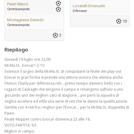
Paieri Marco
Locatelli Emanuele
Centrocampista
Difensore
Montagnese Gerardo
10
Centrocampista
2
Riepilogo
Giovedì 19 luglio ore 22,00
Mi.Ma.St.- Evocar= 2-10
Svanisce il sogno della Mi.Ma.St. di conquistare la finale dei play out.
Evocar in gran forma si prende una vittoria sonora che elimina anche
l’Amico Charly per differenza reti… primo tempo davvero bello con i
ragazzi di Casiraghi che tengono il campo e rimangono sull’uno a uno
giocando uno dei migliori calci di stagione… poi però la squadra di
Vaglica accelera ed infila una serie di reti che le danno la qualificazione.
Gentile con 4 reti fra i migliori per l’Evocar… per la Mi.Ma.St. doppietta di
Paieri.
Finale Muppet contro Evocar domenica 22 alle 18.
VOTO PARTITA: 9,5
Migliori in campo: