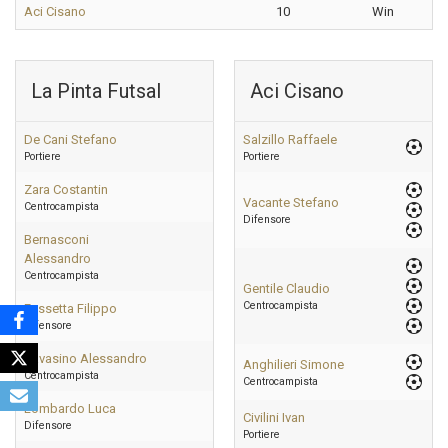
Aci Cisano
10
Win
La Pinta Futsal
Aci Cisano
De Cani Stefano
Salzillo Raffaele
Portiere
Portiere
Zara Costantin
Vacante Stefano
Centrocampista
Difensore
Bernasconi
Alessandro
Centrocampista
Gentile Claudio
Centrocampista
Fassetta Filippo
Difensore
Cavasino Alessandro
Anghilieri Simone
Centrocampista
Centrocampista
Lombardo Luca
Civilini Ivan
Difensore
Portiere