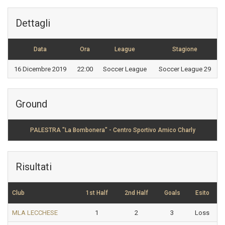
Dettagli
Data
Ora
League
Stagione
16 Dicembre 2019
22:00
Soccer League
Soccer League 29
Ground
PALESTRA "La Bombonera" - Centro Sportivo Amico Charly
Risultati
Club
1st Half
2nd Half
Goals
Esito
MLA LECCHESE
1
2
3
Loss