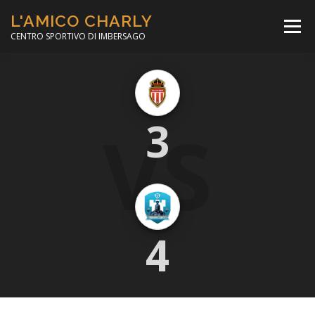
Passa
L'AMICO CHARLY
al
Menù
contenuto
CENTRO SPORTIVO DI IMBERSAGO
LA SOCCER LEAGUE
CORSO CALCIO A 5
VS
3
PER IL SOCIALE
MINIBASKET
SCUOLA TENNIS
4