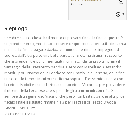
Centravanti
3
Riepilogo
Che dire? La Lecchese ha il merito di provarci fino alla fine, e questo è
un grande merito, ma il fatto d’essere cinque contati per tutti i cinquanta
minuti alla fine fa pagare dazio… comunque ne rimane l’impegno ed il
cuore… dall’altra parte una bella partita, anzi ottima di una Tresscento
che si prende i tre punti (meritati!) in un match dai tanti volti… prima il
vantaggio della Tresscento per due a zero con Marelli ed Alessandro
Moioli… poi il ritorno della Lecchese con Brambilla e Ferrario, ed in fine
un secondo tempo in cui prima ritorna sopra la Tresscento ancora con
la rete di Moioli ed una sfortunata autorete di Viscardi… per poi vedere
il ritorno della Lecchese che si prende gli ultimi minuti con il 4 a 3 di
sempre di un generoso Viscardi che però non basta… perché al triplice
fischio finale il risultato rimane 4 a 3 per i ragazzi di Trezzo D’Adda!
GRANDE MATCH!!!
VOTO PARTITA: 10