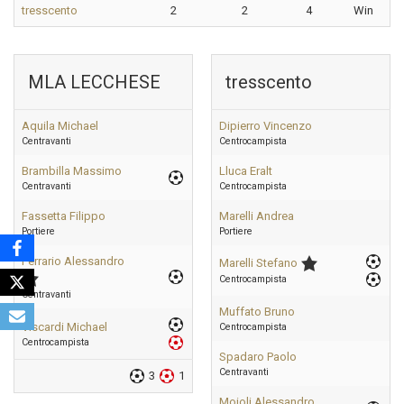
tresscento
2
2
4
Win
MLA LECCHESE
tresscento
Aquila Michael
Dipierro Vincenzo
Centravanti
Centrocampista
Brambilla Massimo
Lluca Eralt
Centravanti
Centrocampista
Fassetta Filippo
Marelli Andrea
Portiere
Portiere
Ferrario Alessandro
Marelli Stefano
Centrocampista
Centravanti
Muffato Bruno
Viscardi Michael
Centrocampista
Centrocampista
Spadaro Paolo
Centravanti
3
1
Moioli Alessandro