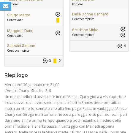
Portiere
Portiere
Delle Donne Gennaro
Sirugo Marco
Centrocampista
Centravanti
Scarfone Mirko
Maggioni Dario
Centrocampista
Centravanti
Salodini Simone
6
Centrocampista
3
2
Riepilogo
Mercoledì 30 gennaio ore 21,00
L’Amico Charly- Sharks= 3-6
Un match bello ed avvincente in cui L’Amico Cjarly gioca a viso aperto e
trova davvero un avversario in palla, infatti la Sharks tiene per tutto il
match un ritmo forsennato che alla fine paga. Passa in vantaggio l’Amico
Charly con Sirugo ma Scarfone riesce a pareggiare su punizione… il pari
dura sino a fine primo tempo quando a pochi istanti dal fischio della
prima frazione la Sharks passa in vantaggio con Mainetti appena
entrato. Nella ripresa la Sharks mette il turbo, Tassone para il possibile