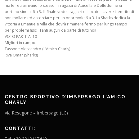
ma le reti arrivano lo stesso… i ragazzi di Apicella e Delledonne si
portano sino al 6 a 3. IL finale vede i ragazzi di Locatelli avere il emrito di
non mollare ed accorciare per un onorevole 6 a 3. La Sharks dedica la
vittoria a Emanuele Villa che dovrà rimanere fermo per lungo tempo
per problemi fisici. Tanti auguri da parte di tutti noi!
VOTO PARTITA: 10
Migliori in campo:
Tassone Alessandro (L’Amico Charly)
Riva Omar (Sharks)
CENTRO SPORTIVO D’IMBERSAGO L’AMICO
CHARLY
Via Resegone – Imbersago (LC)
CONTATTI:
Tel. +39 3343117449