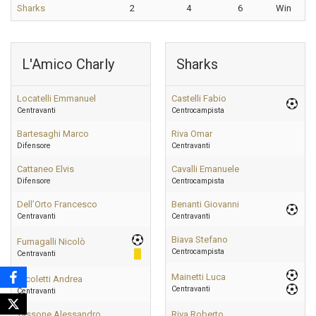
Sharks
2
4
6
Win
L'Amico Charly
Sharks
Locatelli Emmanuel
Castelli Fabio
Centravanti
Centrocampista
Bartesaghi Marco
Riva Omar
Difensore
Centravanti
Cattaneo Elvis
Cavalli Emanuele
Difensore
Centrocampista
Dell’Orto Francesco
Benanti Giovanni
Centravanti
Centravanti
Biava Stefano
Fumagalli Nicolò
Centrocampista
Centravanti
Mainetti Luca
Nicoletti Andrea
Centravanti
Centravanti
Tassone Alessandro
Riva Roberto