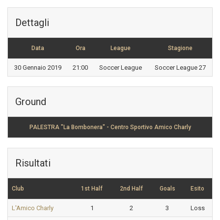
Dettagli
Data
Ora
League
Stagione
30 Gennaio 2019
21:00
Soccer League
Soccer League 27
Ground
PALESTRA "La Bombonera" - Centro Sportivo Amico Charly
Risultati
Club
1st Half
2nd Half
Goals
Esito
L'Amico Charly
1
2
3
Loss