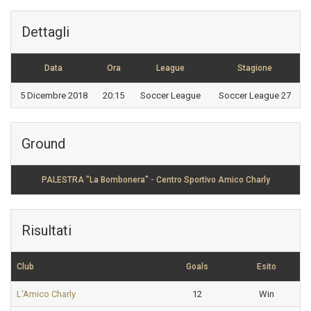
Dettagli
Data
Ora
League
Stagione
5 Dicembre 2018
20:15
Soccer League
Soccer League 27
Ground
PALESTRA "La Bombonera" - Centro Sportivo Amico Charly
Risultati
Club
Goals
Esito
L'Amico Charly
12
Win