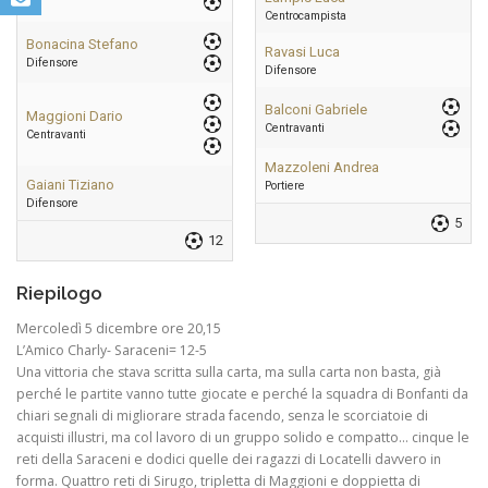
Centrocampista
Bonacina Stefano
Ravasi Luca
Difensore
Difensore
Balconi Gabriele
Maggioni Dario
Centravanti
Centravanti
Mazzoleni Andrea
Gaiani Tiziano
Portiere
Difensore
5
12
Riepilogo
Mercoledì 5 dicembre ore 20,15
L’Amico Charly- Saraceni= 12-5
Una vittoria che stava scritta sulla carta, ma sulla carta non basta, già
perché le partite vanno tutte giocate e perché la squadra di Bonfanti da
chiari segnali di migliorare strada facendo, senza le scorciatoie di
acquisti illustri, ma col lavoro di un gruppo solido e compatto… cinque le
reti della Saraceni e dodici quelle dei ragazzi di Locatelli davvero in
forma. Quattro reti di Sirugo, tripletta di Maggioni e doppietta di