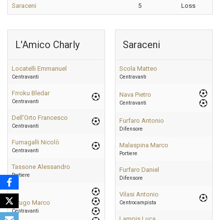
Saraceni
5
Loss
L'Amico Charly
Saraceni
Locatelli Emmanuel
Scola Matteo
Centravanti
Centravanti
Frroku Bledar
Nava Pietro
Centravanti
Centravanti
Dell’Orto Francesco
Furfaro Antonio
Centravanti
Difensore
Fumagalli Nicolò
Malaspina Marco
Centravanti
Portiere
Tassone Alessandro
Furfaro Daniel
Portiere
Difensore
Vilasi Antonio
Sirugo Marco
Centrocampista
Centravanti
Lampis Luca