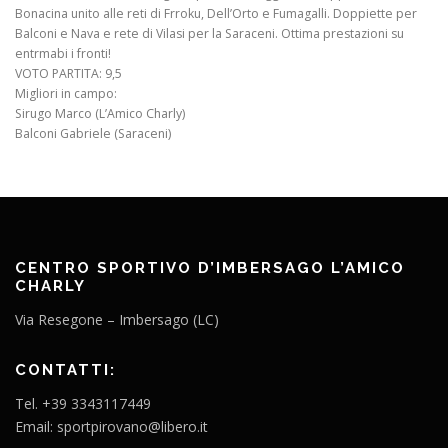
Bonacina unito alle reti di Frroku, Dell’Orto e Fumagalli. Doppiette per
Balconi e Nava e rete di Vilasi per la Saraceni. Ottima prestazioni su
entrmabi i fronti!
VOTO PARTITA: 9,5
Migliori in campo:
Sirugo Marco (L’Amico Charly)
Balconi Gabriele (Saraceni)
CENTRO SPORTIVO D’IMBERSAGO L’AMICO
CHARLY
Via Resegone – Imbersago (LC)
CONTATTI:
Tel. +39 3343117449
Email: sportpirovano@libero.it