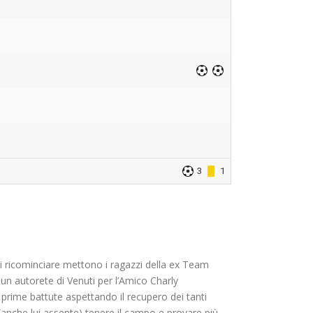
3
1
i ricominciare mettono i ragazzi della ex Team
un autorete di Venuti per l’Amico Charly
rime battute aspettando il recupero dei tanti
i (anche lui assente) tenere il campo e provare più