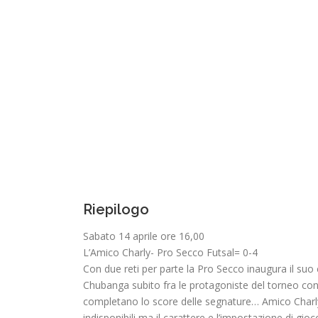
Riepilogo
Sabato 14 aprile ore 16,00
L’Amico Charly- Pro Secco Futsal= 0-4
Con due reti per parte la Pro Secco inaugura il su
Chubanga subito fra le protagoniste del torneo con
completano lo score delle segnature… Amico Charly
indisponibili ma il carattere e l’impostazione di gio