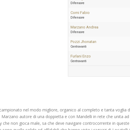
Difensore
Comi Fabio
Difensore
Marzano Andrea
Difensore
Pozzi Jhonatan
Centravanti
Furlani Enzo
Centravanti
o campionato nel modo migliore, organico al completo e tanta voglia d
 Marzano autore di una doppietta e con Mandelli in rete che unita ad 
 che non gioca male, sa che deve navigare controcorrente in queste p
co sono quelle solide ed affidabili che hanno visto i ragazzi di Locatell