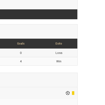
Goals
Esito
0
Loss
4
Win