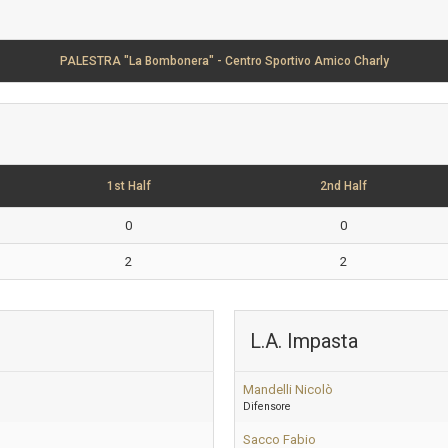
PALESTRA "La Bombonera" - Centro Sportivo Amico Charly
1st Half
2nd Half
0
0
2
2
L.A. Impasta
Mandelli Nicolò
Difensore
Sacco Fabio