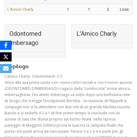
L'Amico Charly
1
1
2
Loss
Odontomed
L'Amico Charly
Imbersago
Riepilogo
L’amico Charly- Odontomed= 2-3
Vince alla sua prima uscita con i nuovi colori sociali e con il nuovo sponso
(ODONTOMED D’IMBERSAGO) i ragazzi della “combricola” ormai storica
imbersaghese, l’ex atletic Imbersago va sotto dopo una bellissima rete
di Sirugo che trafigge l’incolpevole Beretta… la reazione di Filippelli e
compagni non si fa attendere con due reti di un grande Nechita (scuola
Barolo e si vede!!!). il 2 a 1 di fine primo tempo si conclude con un
azione di Sala che sfuma proprio sul fischio finale. nella ripresa
pareggio di Maggioni (ottima prova la sua) ma la zampata finale che
porta i tre punti arriva da Sancassani. Finisce 3 a 2 e tre punti per gli