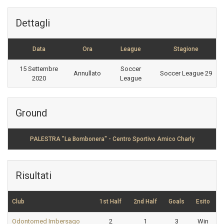
Dettagli
Data
Ora
League
Stagione
15 Settembre
Soccer
Annullato
Soccer League 29
2020
League
Ground
PALESTRA "La Bombonera" - Centro Sportivo Amico Charly
Risultati
Club
1st Half
2nd Half
Goals
Esito
Odontomed Imbersago
2
1
3
Win