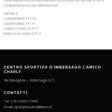
Imbersaghesi che ora sono secondi con tre punti nel GIRONE A con al
Longobarda prima per differenza reti.
GIRONE A
LONGOBARDA 3 PT +3
ODONTOMED 3 PT +1
L’AMICO CHARLY O PT -1
BAROLO DA GAMA 0 PT -3
CENTRO SPORTIVO D’IMBERSAGO L’AMICO
CHARLY
Via Resegone – Imbersago (LC)
CONTATTI:
Tel. +39 3343117449
Email: sportpirovano@libero.it