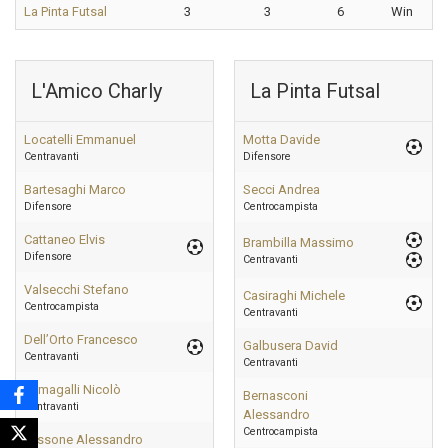
La Pinta Futsal
3
3
6
Win
L'Amico Charly
La Pinta Futsal
Locatelli Emmanuel
Motta Davide
Centravanti
Difensore
Bartesaghi Marco
Secci Andrea
Difensore
Centrocampista
Cattaneo Elvis
Brambilla Massimo
Difensore
Centravanti
Valsecchi Stefano
Casiraghi Michele
Centrocampista
Centravanti
Dell’Orto Francesco
Galbusera David
Centravanti
Centravanti
Fumagalli Nicolò
Bernasconi
Centravanti
Alessandro
Centrocampista
Tassone Alessandro