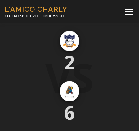
Passa
L'AMICO CHARLY
al
Menù
contenuto
CENTRO SPORTIVO DI IMBERSAGO
LA SOCCER LEAGUE
CORSO CALCIO A 5
VS
2
PER IL SOCIALE
MINIBASKET
SCUOLA TENNIS
6