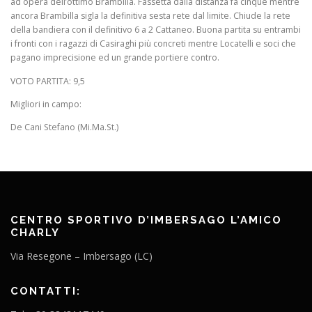
ad opera dell’ottimo Brambilla. Fassetta dalla distanza fa cinque mentre
ancora Brambilla sigla la definitiva sesta rete dal limite. Chiude la rete
della bandiera con il definitivo 6 a 2 Cattaneo. Buona partita su entrambi
i fronti con i ragazzi di Casiraghi più concreti mentre Locatelli e soci che
pagano imprecisione ed un grande portiere contro.
VOTO PARTITA: 9,5
Migliori in campo:
De Cani Stefano (Mi.Ma.St.)
CENTRO SPORTIVO D’IMBERSAGO L’AMICO
CHARLY
Via Resegone – Imbersago (LC)
CONTATTI: