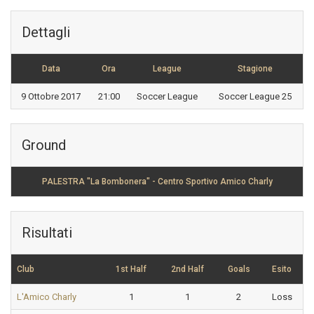
Dettagli
Data
Ora
League
Stagione
9 Ottobre 2017
21:00
Soccer League
Soccer League 25
Ground
PALESTRA "La Bombonera" - Centro Sportivo Amico Charly
Risultati
Club
1st Half
2nd Half
Goals
Esito
L'Amico Charly
1
1
2
Loss