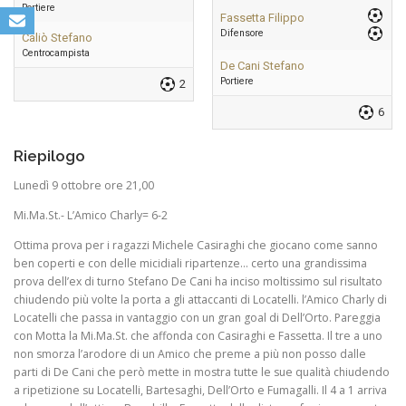
Portiere
Fassetta Filippo
Difensore
Caliò Stefano
Centrocampista
De Cani Stefano
Portiere
2
6
Riepilogo
Lunedì 9 ottobre ore 21,00
Mi.Ma.St.- L’Amico Charly= 6-2
Ottima prova per i ragazzi Michele Casiraghi che giocano come sanno
ben coperti e con delle micidiali ripartenze… certo una grandissima
prova dell’ex di turno Stefano De Cani ha inciso moltissimo sul risultato
chiudendo più volte la porta a gli attaccanti di Locatelli. l’Amico Charly di
Locatelli che passa in vantaggio con un gran goal di Dell’Orto. Pareggia
con Motta la Mi.Ma.St. che affonda con Casiraghi e Fassetta. Il tre a uno
non smorza l’arodore di un Amico che preme a più non posso dalle
parti di De Cani che però mette in mostra tutte le sue qualità chiudendo
a ripetizione su Locatelli, Bartesaghi, Dell’Orto e Fumagalli. Il 4 a 1 arriva