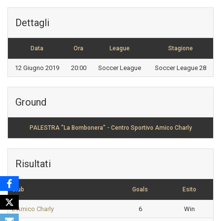
Dettagli
Data
Ora
League
Stagione
12 Giugno 2019
20:00
Soccer League
Soccer League 28
Ground
PALESTRA "La Bombonera" - Centro Sportivo Amico Charly
Risultati
Club
Goals
Esito
L'Amico Charly
6
Win