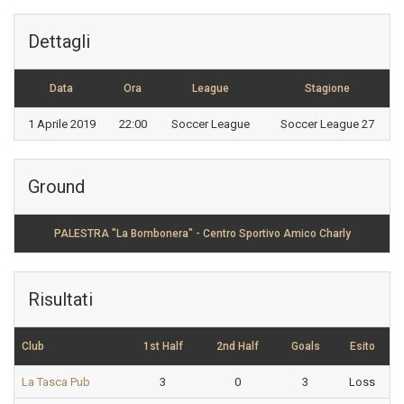
Dettagli
Data
Ora
League
Stagione
1 Aprile 2019
22:00
Soccer League
Soccer League 27
Ground
PALESTRA "La Bombonera" - Centro Sportivo Amico Charly
Risultati
Club
1st Half
2nd Half
Goals
Esito
La Tasca Pub
3
0
3
Loss