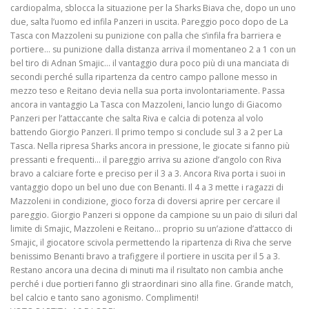
cardiopalma, sblocca la situazione per la Sharks Biava che, dopo un uno
due, salta l’uomo ed infila Panzeri in uscita. Pareggio poco dopo de La
Tasca con Mazzoleni su punizione con palla che s’infila fra barriera e
portiere… su punizione dalla distanza arriva il momentaneo 2 a 1 con un
bel tiro di Adnan Smajic… il vantaggio dura poco più di una manciata di
secondi perché sulla ripartenza da centro campo pallone messo in
mezzo teso e Reitano devia nella sua porta involontariamente. Passa
ancora in vantaggio La Tasca con Mazzoleni, lancio lungo di Giacomo
Panzeri per l’attaccante che salta Riva e calcia di potenza al volo
battendo Giorgio Panzeri. Il primo tempo si conclude sul 3 a 2 per La
Tasca. Nella ripresa Sharks ancora in pressione, le giocate si fanno più
pressanti e frequenti… il pareggio arriva su azione d’angolo con Riva
bravo a calciare forte e preciso per il 3 a 3. Ancora Riva porta i suoi in
vantaggio dopo un bel uno due con Benanti. Il 4 a 3 mette i ragazzi di
Mazzoleni in condizione, gioco forza di doversi aprire per cercare il
pareggio. Giorgio Panzeri si oppone da campione su un paio di siluri dal
limite di Smajic, Mazzoleni e Reitano… proprio su un’azione d’attacco di
Smajic, il giocatore scivola permettendo la ripartenza di Riva che serve
benissimo Benanti bravo a trafiggere il portiere in uscita per il 5 a 3.
Restano ancora una decina di minuti ma il risultato non cambia anche
perché i due portieri fanno gli straordinari sino alla fine. Grande match,
bel calcio e tanto sano agonismo. Complimenti!