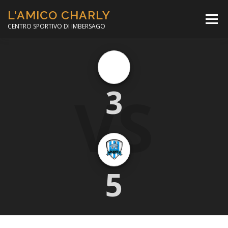
Passa
L'AMICO CHARLY
al
Menù
contenuto
CENTRO SPORTIVO DI IMBERSAGO
LA SOCCER LEAGUE
CORSO CALCIO A 5
VS
3
PER IL SOCIALE
MINIBASKET
SCUOLA TENNIS
5