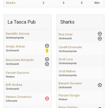
Sharks
2
3
5
Win
La Tasca Pub
Sharks
Bandello Simone
Riva Omar
Centrocampista
Centravanti
Smajic Adnan
Cavalli Emanuele
Centravanti
Centrocampista
Godi Luca
Mazzoleni Armando
Centrocampista
Centravanti
Godi Matteo
Panzeri Giacomo
Centrocampista
Portiere
Benanti Giovanni
Biffi Andrea
Centravanti
Centravanti
Panzeri Giorgio
Reitano Domenico
Portiere
Difensore
Biava Stefano