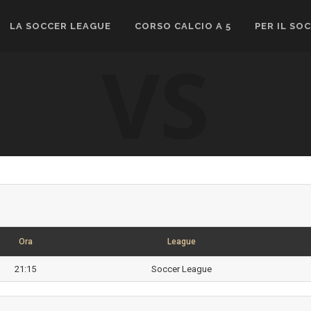
LA SOCCER LEAGUE
CORSO CALCIO A 5
PER IL SO
VS
Ora
League
21:15
Soccer League