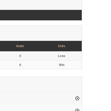
Goals
Esito
3
Loss
6
Win