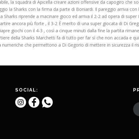
ile, la squadra di Apicella creare azioni offensive da capogiro che so
io la Sharks con la firma da parte di Boniardi. Il pareggio arriva con 
Sharks riprende a macinare gioco ed arriva il 2-2 ad opera di super D
ire ancora più forte , il 3-2 È merito di una super giocata di Di Grego
 riapre giochi con il 4-3 , così a cinque minuti dalla fine la partita rim
rtiere della Sharks Marchetti fa di tutto per far sì che non accada e q
à numeriche che permettono a Di Gegorio di mettere in sicurezza il ris
SOCIAL:
P