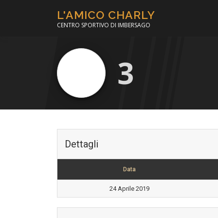
Passa
L'AMICO CHARLY
al
CENTRO SPORTIVO DI IMBERSAGO
contenuto
3
Dettagli
Data
24 Aprile 2019