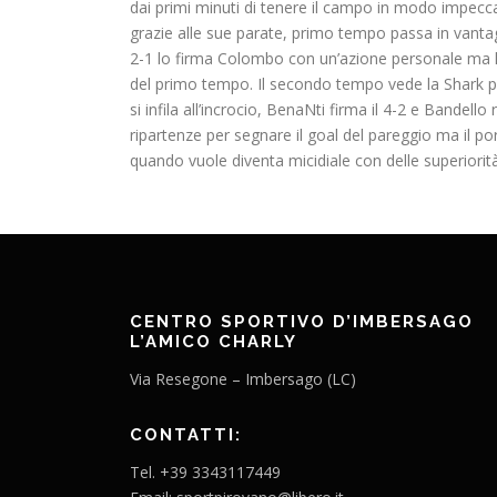
dai primi minuti di tenere il campo in modo impeccab
grazie alle sue parate, primo tempo passa in vantagg
2-1 lo firma Colombo con un’azione personale ma la 
del primo tempo. Il secondo tempo vede la Shark part
si infila all’incrocio, BenaNti firma il 4-2 e Bandello
ripartenze per segnare il goal del pareggio ma il po
quando vuole diventa micidiale con delle superiorit
CENTRO SPORTIVO D’IMBERSAGO
L’AMICO CHARLY
Via Resegone – Imbersago (LC)
CONTATTI:
Tel. +39 3343117449