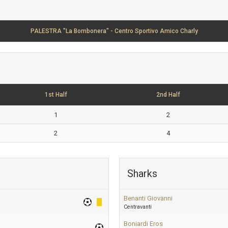
PALESTRA "La Bombonera" - Centro Sportivo Amico Charly
1st Half
2nd Half
1
2
2
4
Sharks
Benanti Giovanni
Centravanti
Boniardi Eros