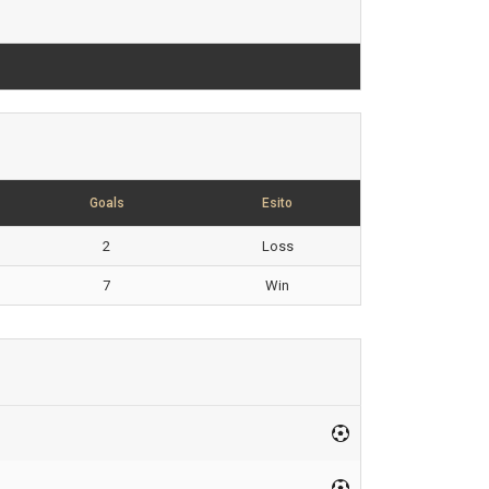
Goals
Esito
2
Loss
7
Win