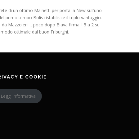
e di un ottimo Mainetti per porta la New sull’uno
l primo tempo Bolis ristabilisce il triplo vantaggio.
ato da Mazzoleni… poco dopo Biava firma il 5 a 2 su
n modo ottimale dal buon Friburghi.
RIVACY E COOKIE
Leggi informativa