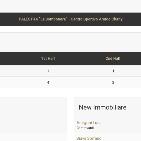
PALESTRA "La Bombonera" - Centro Sportivo Amico Charly
1st Half
2nd Half
1
1
4
3
New Immobiliare
Amigoni Luca
Centravanti
Biava Stefano