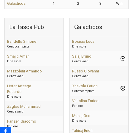
Galacticos
1
2
3
Win
La Tasca Pub
Galacticos
Bandello Simone
Bosisio Luca
Centrocampista
Difensore
Smajic Amar
Salaj Bruno
Difensore
Centravanti
Mazzoleni Armando
Russo Giovanni
Centravanti
Centravanti
Lister Arteaga
Xhakola Fation
Centrocampista
Eduardo
Difensore
Valtolina Enrico
Portiere
Zaglou Muhammad
Centravanti
Musaj Geri
Difensore
Panzeri Giacomo
Portiere
Tahiraj Erion