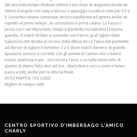
del secondo tempo Xhakola (ottima il suo inizio di stagione) chiude un
ottimo triangolo con Salaj e Abrour e appoggia la palla in rete per il 2 a
0. La partita rimane comunque ancora equilibrata ed aperta anche se,
rispetto al primo tempo , le conclusioni in porta calano. La Tasca ci
prova con i vari Mazzoleni, Smajic e Bandello ma Valtolina fa buona
guardia…il match di fatto si conclude con il terzo goal siglato dalla
Galacticos che sfrutta un errore della difesa de La Tasca che permette
ad Abrour di siglare il definitivo 3 a 0. Buon match davvero di grande
spessore, tecnico e corretto con gli uomini di Caremi che ci hanno
messo qualcosa in più… ma con una Tasca a cui nulla viene tolto di
quanto di ottimo fatto sino ad ora… Mazzoleni e soci ci sono e fanno
paura a tutti, anche per la vittoria finale.
VOTO PARTITA: 10 E LODE!
Migliori in campo: tutti!
CENTRO SPORTIVO D’IMBERSAGO L’AMICO
CHARLY