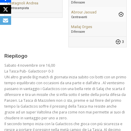
Difensore
Castagnoli Andrea
Centrocampista
Abrour Jaouad
Centravanti
Mailaj Orges
Difensore
3
Riepilogo
Sabato 4 novembre ore 16,00
La Tasca Pub- Galacticos= 0-3
UN altro grande Big match di giornata inizia subito coi botti con un primo
tempo equilibrato con occasioni da una parte e dall’altra . Al ventesimo
passano in vantaggio i Galacticos con una bella rete di Salaj che scarta il
difensore e tira un missile che si infila sotto il sette della porta difesa da
Panzeri. La Tasca di Mazzoleni non ci sta, preme e sul finire del primo
tempo la Galacticos soffre il pressing della Tasca ma resiste anche
grazie ad un super Valtolina che para come non mai permette ai suoi di
chiudere in vantaggio per uno a zero.
Il secondo tempo inizia con la Galacticos che gioca con più sicurezza e
riesce a portare il pressing nella metà campo de La Tasca. Al decimo