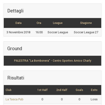
Dettagli
Data
Ora
League
Stagione
3 Novembre 2018
16:00
Soccer League
Soccer League 27
Ground
PALESTRA "La Bombonera" - Centro Sportivo Amico Charly
Risultati
Club
1st Half
2nd Half
Goals
Esito
La Tasca Pub
0
0
0
Loss