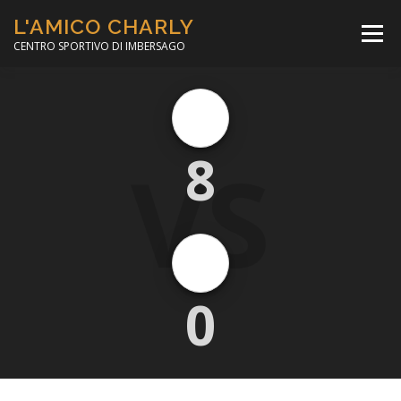
Passa
L'AMICO CHARLY
al
Menù
contenuto
CENTRO SPORTIVO DI IMBERSAGO
LA SOCCER LEAGUE
CORSO CALCIO A 5
VS
8
PER IL SOCIALE
MINIBASKET
SCUOLA TENNIS
0