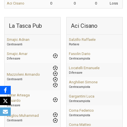
Aci Cisano
0
0
0
Loss
La Tasca Pub
Aci Cisano
Smajic Adnan
Salzillo Raffaele
Centravanti
Portiere
Smajic Amar
Fasolin Dario
Difensore
Centrocampista
Locatelli Emanuele
Difensore
Mazzoleni Armando
Centravanti
Anghilieri Simone
Centrocampista
Lister Arteaga
Gargantini Luca
Eduardo
Centrocampista
Difensore
Corna Federico
Zaglou Muhammad
Centrocampista
Centravanti
Corna Matteo