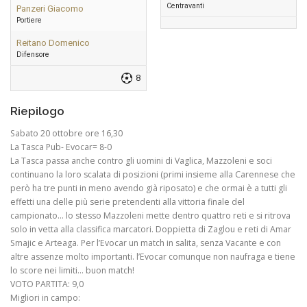
Centravanti
Panzeri Giacomo
Portiere
Reitano Domenico
Difensore
8
Riepilogo
Sabato 20 ottobre ore 16,30
La Tasca Pub- Evocar= 8-0
La Tasca passa anche contro gli uomini di Vaglica, Mazzoleni e soci
continuano la loro scalata di posizioni (primi insieme alla Carennese che
però ha tre punti in meno avendo già riposato) e che ormai è a tutti gli
effetti una delle più serie pretendenti alla vittoria finale del
campionato… lo stesso Mazzoleni mette dentro quattro reti e si ritrova
solo in vetta alla classifica marcatori. Doppietta di Zaglou e reti di Amar
Smajic e Arteaga. Per l’Evocar un match in salita, senza Vacante e con
altre assenze molto importanti. l’Evocar comunque non naufraga e tiene
lo score nei limiti… buon match!
VOTO PARTITA: 9,0
Migliori in campo: