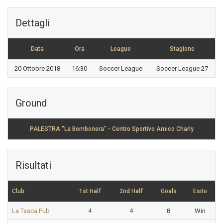
Dettagli
Data
Ora
League
Stagione
20 Ottobre 2018
16:30
Soccer League
Soccer League 27
Ground
PALESTRA "La Bombonera" - Centro Sportivo Amico Charly
Risultati
Club
1st Half
2nd Half
Goals
Esito
La Tasca Pub
4
4
8
Win