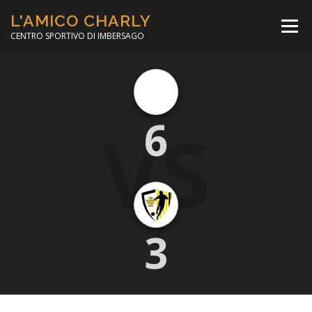
Passa
L'AMICO CHARLY
al
Menù
contenuto
CENTRO SPORTIVO DI IMBERSAGO
LA SOCCER LEAGUE
CORSO CALCIO A 5
VS
6
PER IL SOCIALE
MINIBASKET
SCUOLA TENNIS
3