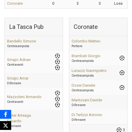
Coronate
0
3
3
Loss
La Tasca Pub
Coronate
Bandello Simone
Colombo Matteo
Centrocampista
Portiere
Brambati Giorgio
Smajic Adnan
Centrocampista
Centravanti
Lunazzi Gianmpietro
Centrocampista
Smajic Amar
Difensore
Dossi Daniele
Centrocampista
Mazzoleni Armando
Mantovani Davide
Centravanti
Difensore
Di Terlizzi Antonio
Lister Arteaga
Difensore
Eduardo
Difensore
3