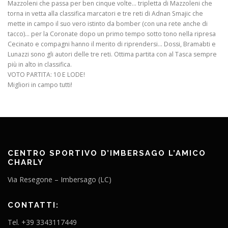
Mazzoleni che passa per ben cinque volte… tripletta di Mazzoleni che
torna in vetta alla classifica marcatori e tre reti di Adnan Smajic che
mette in campo il suo vero istinto da bomber (con una rete anche di
tacco)… per la Coronate dopo un primo tempo sotto tono nella ripresa
Cecinato e compagni hanno il merito di riprendersi… Dossi, Bramabti e
Lunazzi sono gli autori delle tre reti. Ottima partita con al Tasca sempre
più in alto in classifica.
VOTO PARTITA: 10 E LODE!
Migliori in campo tutti!
CENTRO SPORTIVO D’IMBERSAGO L’AMICO
CHARLY
Via Resegone – Imbersago (LC)
CONTATTI:
Tel. +39 3343117449