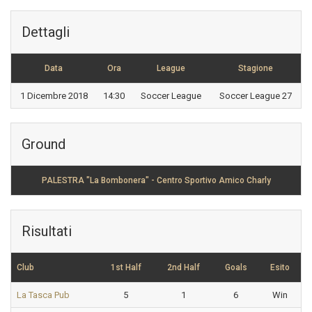
Dettagli
Data
Ora
League
Stagione
1 Dicembre 2018
14:30
Soccer League
Soccer League 27
Ground
PALESTRA "La Bombonera" - Centro Sportivo Amico Charly
Risultati
Club
1st Half
2nd Half
Goals
Esito
La Tasca Pub
5
1
6
Win