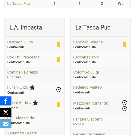
La Tasca Pub
1
1
2
Win
L.A. Impasta
La Tasca Pub
Casiraghi Luca
Bandello Simone
Centravanti
Centrocampista
Cogliati Francesco
Beccaria Fabio
Centrocampista
Centrocampista
Cominelli Lorenzo
Colombo Luigi
Difensore
Centrocampista
Furlani Enzo
Federico Matteo
Centravanti
Centravanti
Meani Andrea
Mazzoleni Armando
Portiere
Centravanti
Pani Alessandro
Panzeri Giacomo
Centrocampista
Portiere
Vertemati Cesare
Reitano Domenico