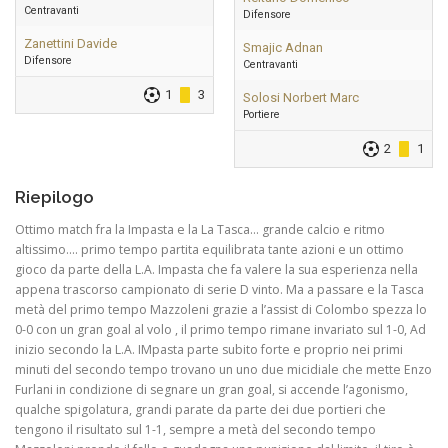
Centravanti
Difensore
Zanettini Davide
Smajic Adnan
Difensore
Centravanti
1
3
Solosi Norbert Marc
Portiere
2
1
Riepilogo
Ottimo match fra la Impasta e la La Tasca… grande calcio e ritmo
altissimo…. primo tempo partita equilibrata tante azioni e un ottimo
gioco da parte della L.A. Impasta che fa valere la sua esperienza nella
appena trascorso campionato di serie D vinto. Ma a passare e la Tasca
metà del primo tempo Mazzoleni grazie a l’assist di Colombo spezza lo
0-0 con un gran goal al volo , il primo tempo rimane invariato sul 1-0, Ad
inizio secondo la L.A. IMpasta parte subito forte e proprio nei primi
minuti del secondo tempo trovano un uno due micidiale che mette Enzo
Furlani in condizione di segnare un gran goal, si accende l’agonismo,
qualche spigolatura, grandi parate da parte dei due portieri che
tengono il risultato sul 1-1, sempre a metà del secondo tempo