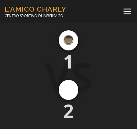
Passa
L'AMICO CHARLY
al
Menù
contenuto
CENTRO SPORTIVO DI IMBERSAGO
LA SOCCER LEAGUE
CORSO CALCIO A 5
VS
1
PER IL SOCIALE
MINIBASKET
SCUOLA TENNIS
2