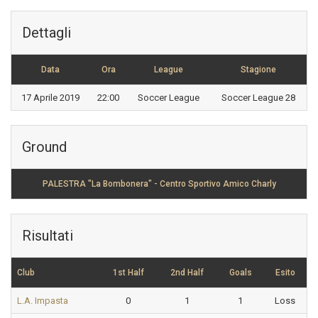
Dettagli
Data
Ora
League
Stagione
17 Aprile 2019
22:00
Soccer League
Soccer League 28
Ground
PALESTRA "La Bombonera" - Centro Sportivo Amico Charly
Risultati
Club
1st Half
2nd Half
Goals
Esito
L.A. Impasta
0
1
1
Loss