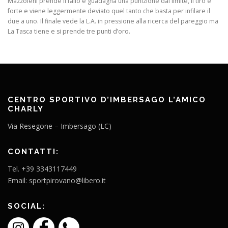
Mazzoleni prende il fallo e guadagna una punizione dal limite, il tiro è
forte e viene leggermente deviato quel tanto che basta per infilare il
due a uno. Il finale vede la L.A. in pressione alla ricerca del pareggio ma
La Tasca tiene e si prende tre punti d’oro.
CENTRO SPORTIVO D’IMBERSAGO L’AMICO
CHARLY
Via Resegone – Imbersago (LC)
CONTATTI:
Tel. +39 3343117449
Email: sportpirovano@libero.it
SOCIAL: