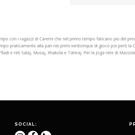
mpo con i ragazzi di Caremi che nel primo tempo faticano più del prev
mpo praticamente alla pari nei primi venticinque di gioco poi però la 
 Flladi e reti Salaj, Musaj, Xhakola e Tahiraj. Per la Joga rete di Mazzole
SOCIAL:
P