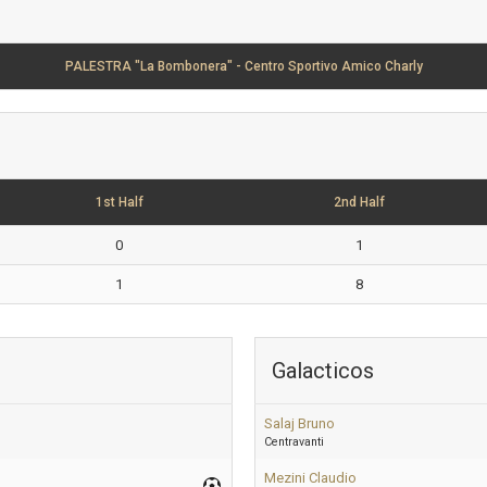
PALESTRA "La Bombonera" - Centro Sportivo Amico Charly
1st Half
2nd Half
0
1
1
8
Galacticos
Salaj Bruno
Centravanti
Mezini Claudio