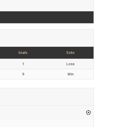
Goals
Esito
1
Loss
9
Win