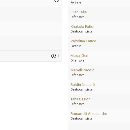
Portiere
Flladi Alia
Difensore
Xhakola Fation
Centrocampista
Valtolina Enrico
Portiere
Musaj Geri
1
Difensore
Mapelli Nicolò
Difensore
Baldin Niccolò
Centrocampista
Tahiraj Erion
Difensore
Brusadelli Alessandro
Centrocampista