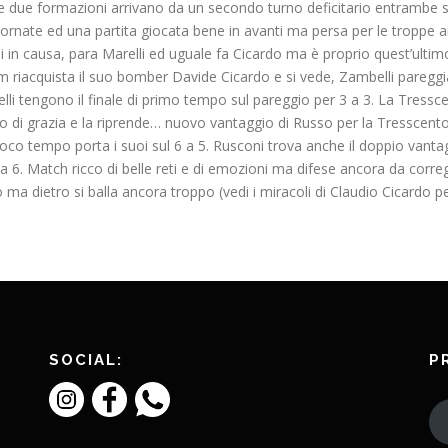
le due formazioni arrivano da un secondo turno deficitario entrambe 
a giornate ed una partita giocata bene in avanti ma persa per le tropp
esi in causa, para Marelli ed uguale fa Cicardo ma è proprio quest’ulti
eam riacquista il suo bomber Davide Cicardo e si vede, Zambelli pareggi
lli tengono il finale di primo tempo sul pareggio per 3 a 3. La Tress
o di grazia e la riprende… nuovo vantaggio di Russo per la Tresscento c
oco tempo porta i suoi sul 6 a 5. Rusconi trova anche il doppio vantag
o 7 a 6. Match ricco di belle reti e di emozioni ma difese ancora da c
 ma dietro si balla ancora troppo (vedi i miracoli di Claudio Cicardo pe
SOCIAL:
P