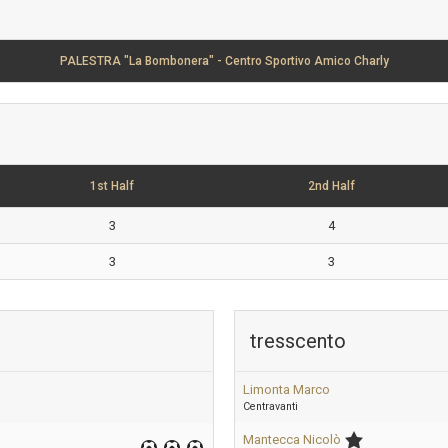
PALESTRA "La Bombonera" - Centro Sportivo Amico Charly
1st Half
2nd Half
3
4
3
3
tresscento
Limonta Marco
Centravanti
Mantecca Nicolò