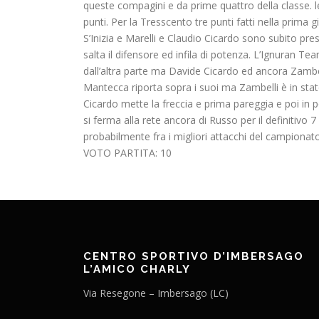
queste compagini e da prime quattro della classe. 
punti. Per la Tresscento tre punti fatti nella prim
S’Inizia e Marelli e Claudio Cicardo sono subito pr
salta il difensore ed infila di potenza. L’Ignuran T
dall’altra parte ma Davide Cicardo ed ancora Zambe
Mantecca riporta sopra i suoi ma Zambelli è in stat
Cicardo mette la freccia e prima pareggia e poi in p
si ferma alla rete ancora di Russo per il definitiv
probabilmente fra i migliori attacchi del campionato
VOTO PARTITA: 10
CENTRO SPORTIVO D’IMBERSAGO
L’AMICO CHARLY
Via Resegone – Imbersago (LC)