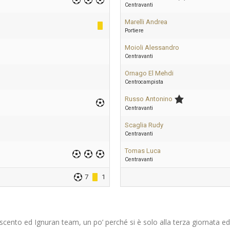
Centravanti
Marelli Andrea
Portiere
Moioli Alessandro
Centravanti
Ornago El Mehdi
Centrocampista
Russo Antonino
Centravanti
Scaglia Rudy
Centravanti
Tomas Luca
Centravanti
7
1
sscento ed Ignuran team, un po’ perché si è solo alla terza giornata e