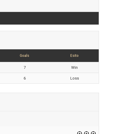
Goals
Esito
7
Win
6
Loss