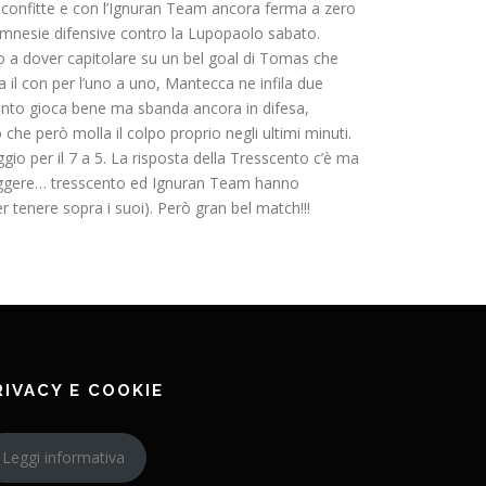
sconfitte e con l’Ignuran Team ancora ferma a zero
e amnesie difensive contro la Lupopaolo sabato.
mo a dover capitolare su un bel goal di Tomas che
a il con per l’uno a uno, Mantecca ne infila due
cento gioca bene ma sbanda ancora in difesa,
he però molla il colpo proprio negli ultimi minuti.
gio per il 7 a 5. La risposta della Tresscento c’è ma
orreggere… tresscento ed Ignuran Team hanno
r tenere sopra i suoi). Però gran bel match!!!
RIVACY E COOKIE
Leggi informativa