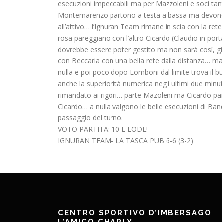
esecuzioni impeccabili ma per Mazzoleni e soci tant
Montemarenzo partono a testa a bassa ma devono far
all’attivo… l’Ignuran Team rimane in scia con la rete 
rosa pareggiano con l’altro Cicardo (Claudio in port
dovrebbe essere poter gestito ma non sarà così, già
con Beccaria con una bella rete dalla distanza… ma 
nulla e poi poco dopo Lomboni dal limite trova il buco
anche la superiorità numerica negli ultimi due minut
rimandato ai rigori… parte Mazoleni ma Cicardo para 
Cicardo… a nulla valgono le belle esecuzioni di B
passaggio del turno.
VOTO PARTITA: 10 E LODE!
IGNURAN TEAM- LA TASCA PUB 6-6 (3-2)
CENTRO SPORTIVO D’IMBERSAGO
L’AMICO CHARLY