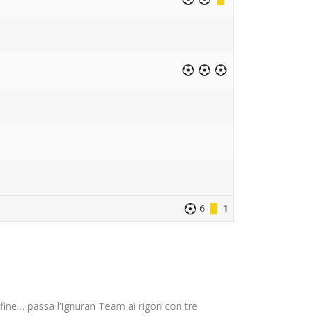
6
1
fine… passa l’Ignuran Team ai rigori con tre