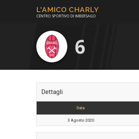
Passa
L'AMICO CHARLY
al
CENTRO SPORTIVO DI IMBERSAGO
contenuto
6
Dettagli
Data
3 Agosto 2020