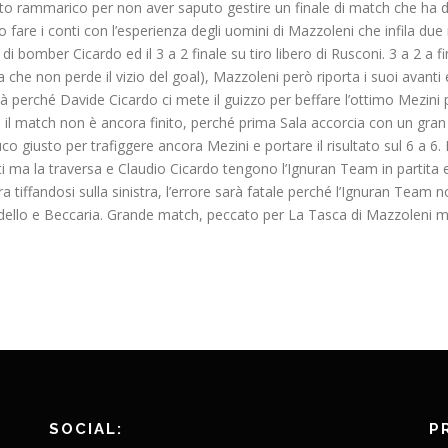
o rammarico per non aver saputo gestire un finale di match che ha del
e i conti con l’esperienza degli uomini di Mazzoleni che infila due r
di bomber Cicardo ed il 3 a 2 finale su tiro libero di Rusconi. 3 a 2 a f
a che non perde il vizio del goal), Mazzoleni però riporta i suoi avan
 perché Davide Cicardo ci mete il guizzo per beffare l’ottimo Mezini pe
il match non è ancora finito, perché prima Sala accorcia con un gran t
 giusto per trafiggere ancora Mezini e portare il risultato sul 6 a 6. Il f
i ma la traversa e Claudio Cicardo tengono l’Ignuran Team in partita e 
tiffandosi sulla sinistra, l’errore sarà fatale perché l’Ignuran Team no
andello e Beccaria. Grande match, peccato per La Tasca di Mazzoleni 
SOCIAL:
P