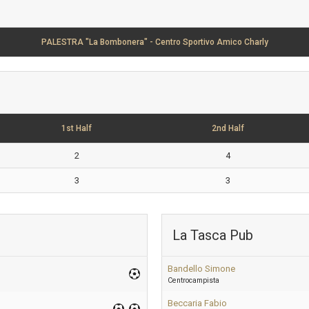
PALESTRA "La Bombonera" - Centro Sportivo Amico Charly
1st Half
2nd Half
2
4
3
3
La Tasca Pub
Bandello Simone
Centrocampista
Beccaria Fabio