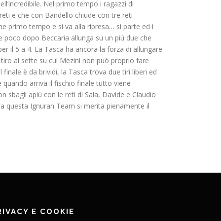
l’incredibile. Nel primo tempo i ragazzi di
eti e che con Bandello chiude con tre reti
ine primo tempo e si va alla ripresa… si parte ed i
ti e poco dopo Beccaria allunga su un più due che
r il 5 a 4. La Tasca ha ancora la forza di allungare
iro al sette su cui Mezini non può proprio fare
inale è da brividi, la Tasca trova due tiri liberi ed
quando arriva il fischio finale tutto viene
n sbagli apiù con le reti di Sala, Davide e Claudio
ma questa Ignuran Team si merita pienamente il
RIVACY E COOKIE