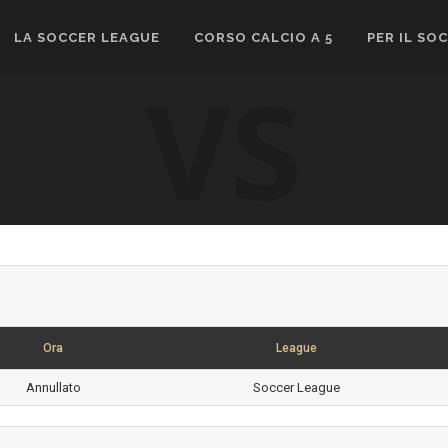
LA SOCCER LEAGUE
CORSO CALCIO A 5
PER IL SO
VS
Ora
League
Annullato
Soccer League